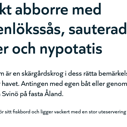
kt abborre med
enlökssås, sautera
r och nypotatis
är en skärgårdskrog i dess rätta bemärkels
r havet. Antingen med egen båt eller genom 
 Svinö på fasta Åland.
r sitt fiskbord och ligger vackert med en stor uteservering