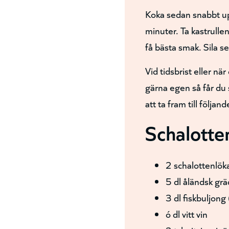
Koka sedan snabbt up
minuter. Ta kastrullen
få bästa smak. Sila se
Vid tidsbrist eller n
gärna egen så får du 
att ta fram till följan
Schalotte
2 schalottenlök
5 dl åländsk gr
3 dl fiskbuljon
ó dl vitt vin