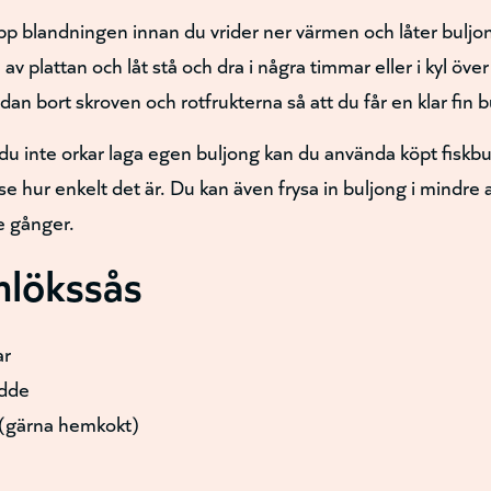
p blandningen innan du vrider ner värmen och låter buljon
 av plattan och låt stå och dra i några timmar eller i kyl över
dan bort skroven och rotfrukterna så att du får en klar fin b
är du inte orkar laga egen buljong kan du använda köpt fiskb
se hur enkelt det är. Du kan även frysa in buljong i mindre a
de gånger.
nlökssås
ar
ädde
g (gärna hemkokt)