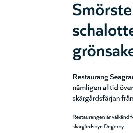
Smörste
schalott
grönsake
Restaurang Seagram 
nämligen alltid öve
skärgårdsfärjan från
Restaurangen är välkänd fö
skärgårdsbyn Degerby.