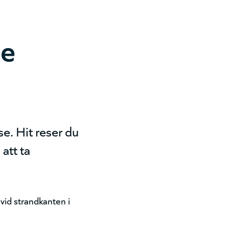
de
e. Hit reser du
att ta
 vid strandkanten i