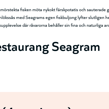
n smörstekta fisken möta nykokt färskpotatis och sauterade
nlökssås med Seagrams egen fiskbuljong lyfter slutligen h
kupplevelse där råvarorna behåller sin fina och naturliga a
estaurang Seagram