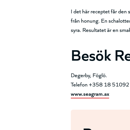
I det här receptet får de
från honung. En schalotte
syra. Resultatet är en sma
Besök R
Degerby, Föglö.
Telefon +358 18 51092
www.seagram.ax