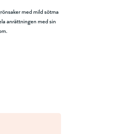
 grönsaker med mild sötma
ela anrättningen med sin
rom.