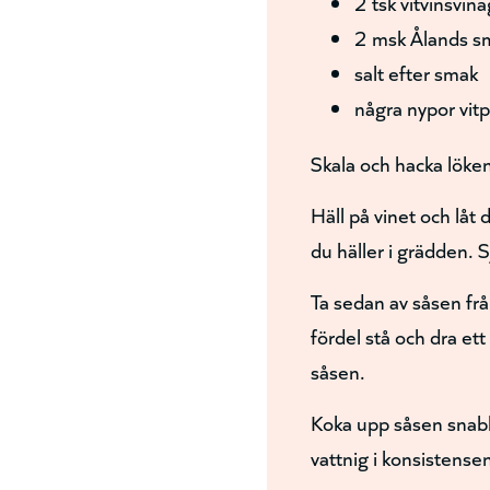
2 tsk vitvinsvin
2 msk Ålands s
salt efter smak
några nypor vit
Skala och hacka löken 
Häll på vinet och låt 
du häller i grädden. 
Ta sedan av såsen frå
fördel stå och dra ett
såsen.
Koka upp såsen snabbt
vattnig i konsistense