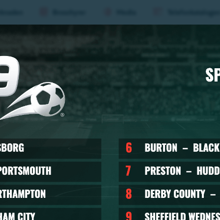
knaden
Broschyrer
Media
Telefonkataloge
aderboard
Evenemang
Mat &
Huvu
(nivå
1)