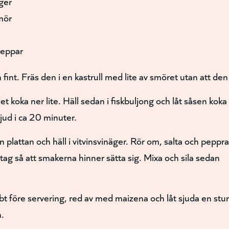
äger
mör
peppar
fint. Fräs den i en kastrull med lite av smöret utan att den 
det koka ner lite. Häll sedan i fiskbuljong och låt såsen koka 
Sjud i ca 20 minuter.
n plattan och häll i vitvinsvinäger. Rör om, salta och pepp
 tag så att smakerna hinner sätta sig. Mixa och sila sedan
 före servering, red av med maizena och låt sjuda en stund
n.