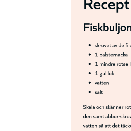
Recept 
Fiskbuljo
skrovet av de fi
1 palsternacka
1 mindre rotsell
1 gul lök
vatten
salt
Skala och skär ner ro
den samt abborrskrov
vatten så att det täck