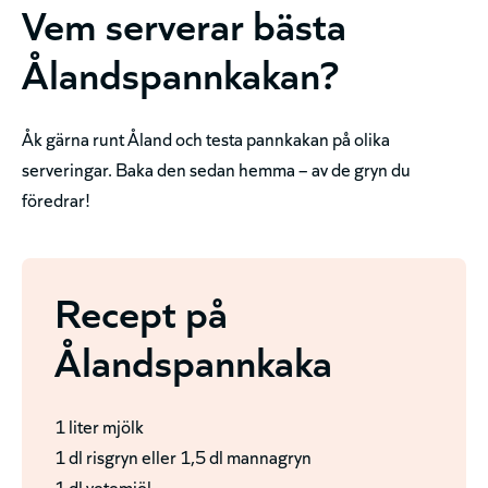
Vem serverar bästa
Ålandspannkakan?
Åk gärna runt Åland och testa pannkakan på olika
serveringar. Baka den sedan hemma – av de gryn du
föredrar!
Recept på
Ålandspannkaka
1 liter mjölk
1 dl risgryn eller 1,5 dl mannagryn
1 dl vetemjöl