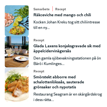
Samarbete
Recept
Räkceviche med mango och chili
Kocken Johan Kreku tog sitt chiliintresse
till en ny...
Recept
Glada Laxens konjaksgravade sik med
äppelcidervinägersås
Den gamla sjöbevakningsstationen på ön
Bärö i Kumlinges...
Recept
Smörstekt abborre med
schalottenlökssås, sauterade
grönsaker och nypotatis
Restaurang Seagram är en skärgårdskrog
i dess rätta...