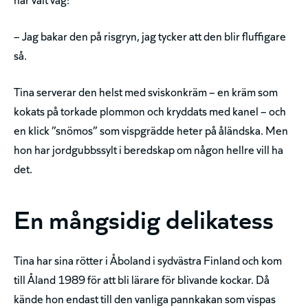
– Jag bakar den på risgryn, jag tycker att den blir fluffigare
så.
Tina serverar den helst med sviskonkräm – en kräm som
kokats på torkade plommon och kryddats med kanel – och
en klick ”snömos” som vispgrädde heter på åländska. Men
hon har jordgubbssylt i beredskap om någon hellre vill ha
det.
En mångsidig delikatess
Tina har sina rötter i Åboland i sydvästra Finland och kom
till Åland 1989 för att bli lärare för blivande kockar. Då
kände hon endast till den vanliga pannkakan som vispas