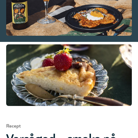
Recept
Varsågod – smaka på