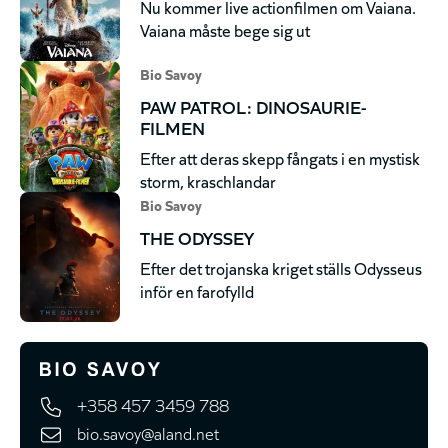
Nu kommer live actionfilmen om Vaiana.
Vaiana måste bege sig ut
Bio Savoy
PAW PATROL: DINOSAURIE-
FILMEN
Efter att deras skepp fångats i en mystisk
storm, kraschlandar
Bio Savoy
THE ODYSSEY
Efter det trojanska kriget ställs Odysseus
inför en farofylld
+358 457 3459 788
bio.savoy@aland.net