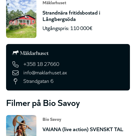
Mäklarhuset
Strandnära fritidsbostad i
Långbergsöda
Utgångspris: 110 000€
+358 18 27660
info@maklarhuset.ax
Strandgatan 6
Filmer på Bio Savoy
Bio Savoy
VAIANA (live action) SVENSKT TAL