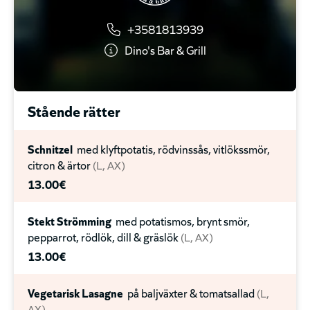
Marinans schnitzel, aromsmör, pommes frites
L
FI
+3581813939
24.90€
Dino's Bar & Grill
Clubbens burgare på högrev, bacon, ost, tomat,
saltgurka, pommes frites
L
AX
Stående rätter
18.90€
Pizza
L
Schnitzel
med klyftpotatis, rödvinssås, vitlökssmör,
citron & ärtor
L
AX
14.90€
13.00€
Krämig laxsoppa, ostbröd
L
MSC
Stekt Strömming
med potatismos, brynt smör,
16.90€
pepparrot, rödlök, dill & gräslök
L
AX
13.00€
Vegetarisk Lasagne
på baljväxter & tomatsallad
L
AX