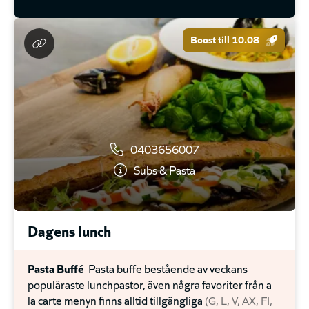
Boost till 10.08
0403656007
Subs & Pasta
Dagens lunch
Pasta Buffé
Pasta buffe bestående av veckans
populäraste lunchpastor, även några favoriter från a
la carte menyn finns alltid tillgängliga
G
L
V
AX
FI