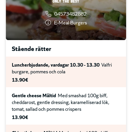
22.00€
04573482882
Sommarsallad
på krispsallad, picklad rödlök, tomat,
E-Meal Burgers
grillad gurka, krutonger, zucchini, pumpafrön, fetaost
& ramslöksdressing - välj mellan - Handskalade räkor
(NO) - Grillad kyckling 13€ (SE) - Rökt tofu 13€
Stående rätter
13.00€
Luncherbjudande, vardagar 10.30 - 13.30
Valfri
burgare, pommes och cola
13.90€
Gentle cheese Måltid
Med smashad 100g biff,
cheddarost, gentle dressing, karamelliserad lök,
tomat, sallad och pommes crispers
13.90€