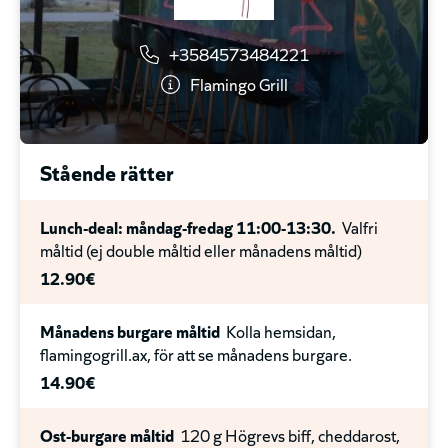
E-Meal Menu
Hamburgare, pommes crispers och
13.90€
läsk
+3584573484221
15.95€
Pasta Carbonara
Lunch pasta
Flamingo Grill
13.90€
Kebab
Kebab, pommes och sidosallad med E-Meals
kebabsås och E-Meals vitlökssås
Chipotle Bacon Burger
Lunch burgare
L
FI
13.90€
Stående rätter
13.90€
Sexy Halloumi Burger
Lunch burgare
AX
Lunch-deal: måndag-fredag 11:00-13:30.
Valfri
måltid (ej double måltid eller månadens måltid)
13.90€
12.90€
Quinoa- rödbetsburgare
Lunch burgare
M
VEGAN
Månadens burgare måltid
Kolla hemsidan,
13.90€
flamingogrill.ax, för att se månadens burgare.
14.90€
Spicy Chickensallad
Lunch sallad
G
L
M
FI
13.90€
Ost-burgare måltid
120 g Högrevs biff, cheddarost,