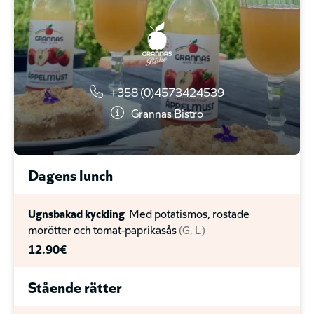
Shawarma chicken tallrik
Marinerad kyckling,
blandsallad, vitlökssås och pommes.
12.50€
Shich Tawook tallrik
Marinerad kyckling, blandsallad,
+358 (0)4573424539
coleslow, vitlökssås och pommes.
Grannas Bistro
13.50€
Falafel tallrik
Hemlagad falafel, hummus,
Dagens lunch
blandsallad, tartarsås (sesamyoghurt) och pommes.
13.50€
Ugnsbakad kyckling
Med potatismos, rostade
morötter och tomat-paprikasås
G
L
Pommes
12.90€
4.00€
Stående rätter
Crispers
Friterade potatisklyftor.
4.90€