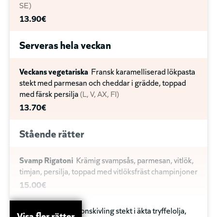
SE
13.90€
Serveras hela veckan
Veckans vegetariska
Fransk karamelliserad lökpasta
stekt med parmesan och cheddar i grädde, toppad
med färsk persilja
L
V
AX
FI
13.70€
Stående rätter
Svamp Rigatoni
Krämig svampsås, parmesan, vitlök,
timjan, persilja, toppad med vitlöksfräst champinjoner
15.00€
Tryffel Pasta
Ostronskivling stekt i äkta tryffelolja,
Visa fler rätter