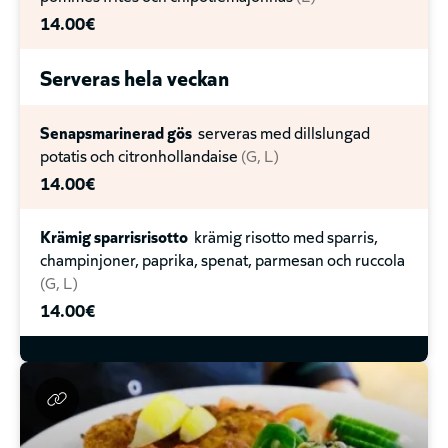
12.90€
14.00€
Steak´n Cheese
Rostbiff, gräddost, karamelliserad
Serveras hela veckan
lök, paprika, chipotlesås
13.50€
Senapsmarinerad gös
serveras med dillslungad
potatis och citronhollandaise
G
L
Custom
Hos oss kan du bygga din egen sub av vårt
14.00€
stora utbud på 40+ olika ingredienser!
12.90€
Krämig sparrisrisotto
krämig risotto med sparris,
champinjoner, paprika, spenat, parmesan och ruccola
Friterad Glass
Friterad vaniljglass med chokladsås
G
L
och jordgubbar
14.00€
12.00€
Lava Cake
Mjuk chokladkaka med rinnig
chokladkärna, serveras med grädde
10.00€