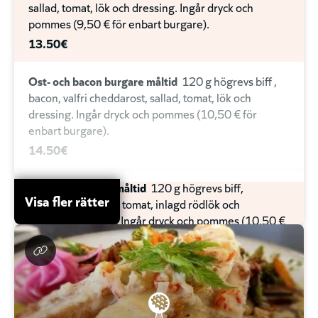
sallad, tomat, lök och dressing. Ingår dryck och
Caesarsallad
Lunchsallad
G
L
SE
pommes (9,50 € för enbart burgare).
13.90€
13.50€
Vegansk Fetaostsallad
Lunchsallad
G
M
VEGAN
Ost- och bacon burgare måltid
120 g högrevs biff ,
13.90€
bacon, valfri cheddarost, sallad, tomat, lök och
dressing. Ingår dryck och pommes (10,50 € för
Veckans vegetariska
enbart burgare).
L
V
13.90€
14.50€
Skagen Poké
Lunchsallad
Chipotle burgare måltid
120 g högrevs biff,
G
M
Visa fler rätter
cheddarost, sallad, tomat, inlagd rödlök och
13.90€
chipotlemajonnäs. Ingår dryck och pommes (10,50 €
för enbart burgare).
Teriyaki-Chicken Poké
Lunchsallad
G
M
14.50€
13.90€
Tryffel burgare måltid
120 g högrevs biff,
cheddarost, sallad, tomat, inlagd rödlök och