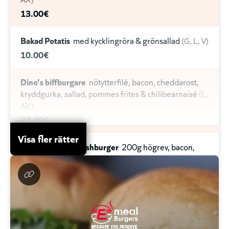
13.00€
Bakad Potatis
med kycklingröra & grönsallad
G
L
V
10.00€
Dino's biffburgare
nötytterfilé, bacon, cheddarost,
kryddgurka, sallad, pommes frites & chilibearnaisé
L
AX
22.00€
Visa fler rätter
Dino's double smashburger
200g högrev, bacon,
cheddarost, krispsallad, confiterad tomat, pommes
frites, chimichurrimajonnäs
L
AX
24.00€
Pasta Dino
lättfräst skivad oxfilé, pepparsås,
champinjoner, rödlök & grana padano
L
AX