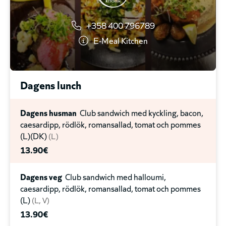
13.90€
+358 400 796789
Halloumi Måltid
Med Mattas Åsa grillost
E-Meal Kitchen
("halloumi"), E-Meal aioli, picklad rödlök,
tomat,sallad och pommes crispers
V
13.90€
Dagens lunch
Chevre Måltid
Med panerad friterad chevre, aioli,
picklad rödlök, ruccola, balsamicosirap och pommes
Dagens husman
Club sandwich med kyckling, bacon,
crispers
V
caesardipp, rödlök, romansallad, tomat och pommes
13.90€
(L)(DK)
L
13.90€
Crispy quinoa Måltid
Med krispig quinoa- &
rödbetsbiff, vegansk E-Meal aioli, karamelliserad lök,
Dagens veg
Club sandwich med halloumi,
tomat, ruccola och pommes crispers
VEGAN
caesardipp, rödlök, romansallad, tomat och pommes
13.90€
(L)
L
V
13.90€
Death by chili Måltid
Med smashad 100g biff, bacon,