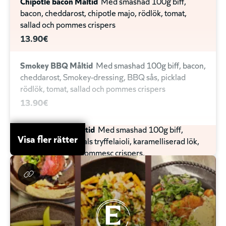
Chipotle bacon Måltid
Med smashad 100g biff,
bacon, cheddarost, chipotle majo, rödlök, tomat,
sallad och pommes crispers
13.90€
Smokey BBQ Måltid
Med smashad 100g biff, bacon,
cheddarost, Smokey-dressing, BBQ sås, picklad
rödlök, tomat, sallad och pommes crispers
13.90€
Truffle burger Måltid
Med smashad 100g biff,
Visa fler rätter
cheddarost, E-Meals tryffelaioli, karamelliserad lök,
tomat, sallad och pommesc crispers.
13.90€
Fish no´chips Måltid
Med panerad spätta,
remouladsås, picklad rödlök, tomat, sallad och
pommes crispers