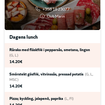
+358 18 23077
Club Marin
Dagens lunch
Råraka med fläskfilé i pepparsås, smetana, lingon
G
L
14.20€
Smörstekt gösfilé, vitvinssås, pressad potatis
G
L
MSC
14.20€
Pizza; kyckling, jalapenô, paprika
L
FI
14.20€