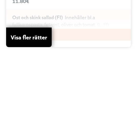
11.80€
Ost och skink sallad (FI)
Innehåller bl.a
fullkornspasta, fetaost, oliver och tomat.
L
FI
11.80€
Visa fler rätter
Rödbeta och chevre sallad
Innehåller bl.a
pestoquinoa, valnötter och balsamico
G
V
11.80€
Kräftstjärtsallad
Inneh. bl.a sojabönor, mango,
picklad rödlök ,fetaost och kapris
G
L
10.50€
Rostbiff med potatissallad (SE)
Rosfbiff,
potatissallad, körsbärtomater
G
L
SE
11.80€