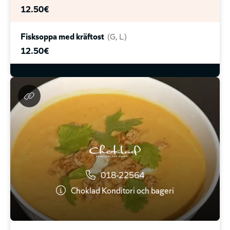
med husets tacosås och Doritos
12.50€
13.70€
Fisksoppa med kräftost
G
L
Bygg din egen sallad
valfritt
12.50€
13.70€
018-22564
Choklad Konditori och bageri