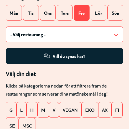
Mån
Tis
Ons
Tors
Fre
Lör
Sön
Vill du synas här?
Välj din diet
Klicka på kategorierna nedan för att filtrera fram de
restauranger som serverar dina matönskemål i dag!
G
L
H
M
V
VEGAN
EKO
AX
FI
SE
MSC