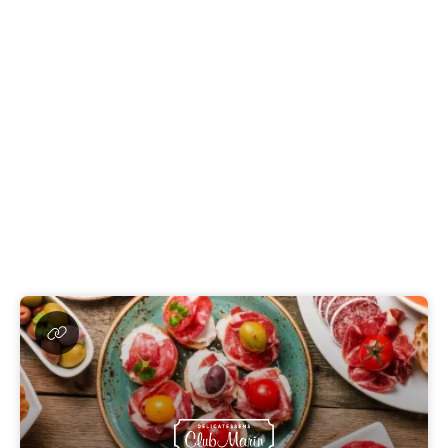
Lax med potatissallad
Rökt lax, potatissallad och
sallad
G
L
11.80€
Paj, olika smak varje vecka, tis-fredag
G
11.80€
Räksmörgås
L
7.20€
Smörgåstårtsbit med skinka o räkor, tisdag-fredag
L
7.90€