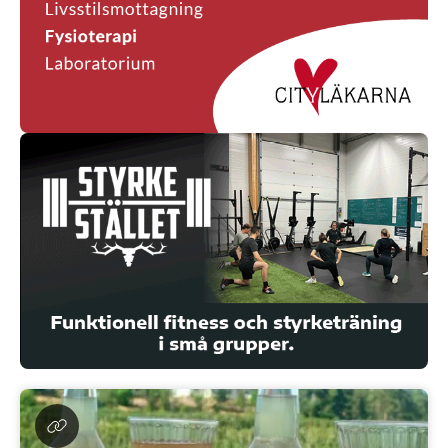
Barnburgare måltid
80 g nötkött, cheddarost och
ketchup. Ingår dryck och pommes (6,50 € för enbart
burgare).
10.00€
Shawarma chicken wraps
Marinerad kyckling,
libanesisk pickle, vitlökssås och pommes.
9.00€
Shich Tawook wraps
Marinerad kyckling, libanesisk
pickle, coleslow, vitlökssås och pommes.
10.50€
Falafel wraps
Hemlagad falafel, hummus, sallad,
tomat, libanesisk pickle och tartarsås (sesamyoghurt).
10.00€