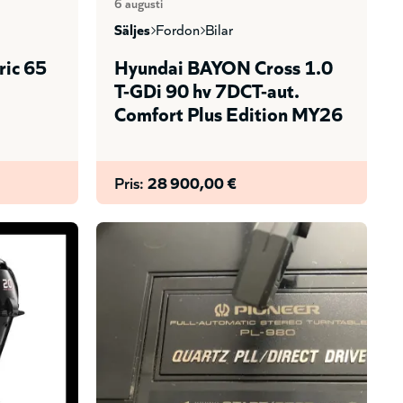
6 augusti
säljes
fordon
bilar
ric 65
Hyundai BAYON Cross 1.0
T-GDi 90 hv 7DCT-aut.
Comfort Plus Edition MY26
Pris:
28 900,00 €