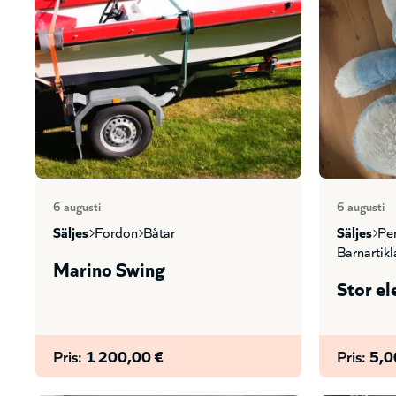
6 augusti
6 augusti
säljes
fordon
båtar
säljes
p
barnartik
Marino Swing
Stor el
Pris:
1 200,00 €
Pris:
5,0