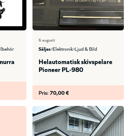
6 augusti
illbehör
säljes
elektronik
ljud & bild
nurra
Helautomatisk skivspelare
Pioneer PL-980
Pris:
70,00 €