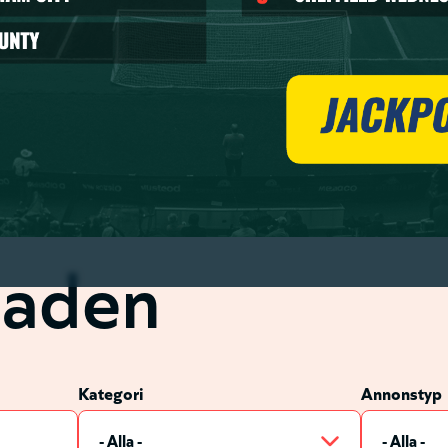
Skapa
Ma
aden
Kategori
Annonstyp