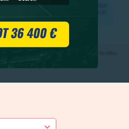
 annons / logga in
Frågor & svar
Regler & villkor
rknaden