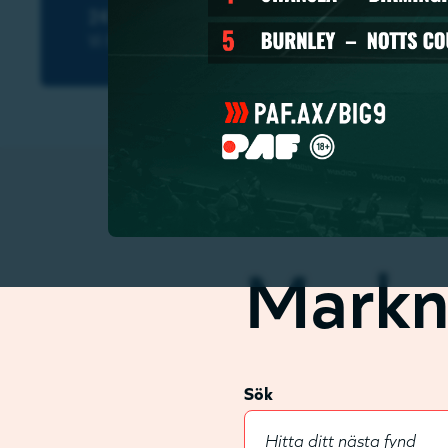
Markn
Sök