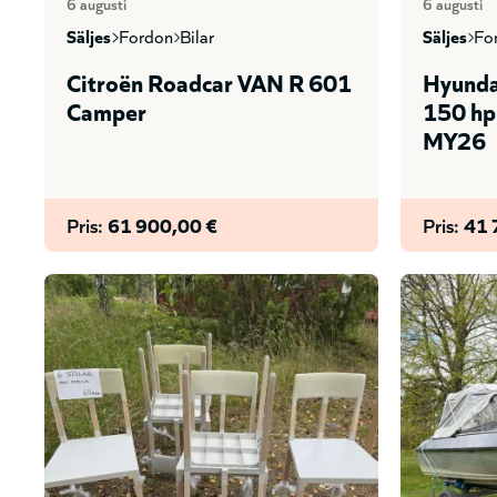
6 augusti
6 augusti
säljes
fordon
bilar
säljes
f
Citroën Roadcar VAN R 601
Hyunda
Camper
150 hp
MY26
Pris:
61 900,00 €
Pris:
41 