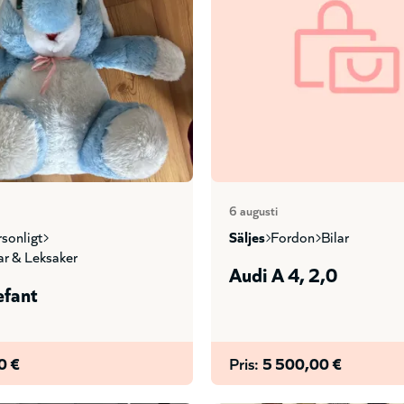
6 augusti
ersonligt
säljes
fordon
bilar
lar & leksaker
Audi A 4, 2,0
efant
0 €
Pris:
5 500,00 €