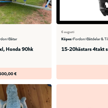
6 augusti
ordon
båtar
köpes
fordon
båtdelar & t
 xl, Honda 90hk
15-20hästars 4takt s
500,00 €