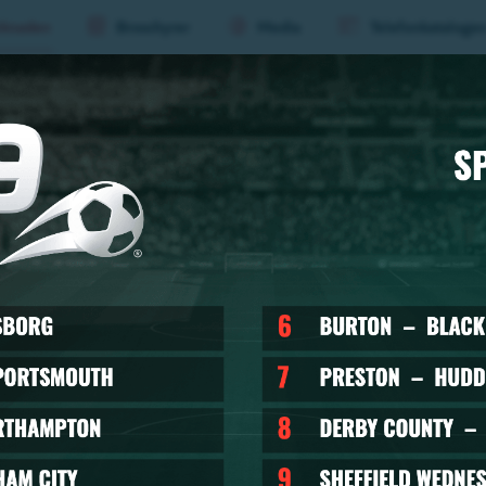
knaden
Broschyrer
Media
Telefonkataloge
aderboard
Evenemang
Mat &
Huvu
(nivå
1)