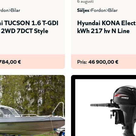
6 augusti
ordon
bilar
säljes
fordon
bilar
i TUCSON 1.6 T-GDI
Hyundai KONA Elect
 2WD 7DCT Style
kWh 217 hv N Line
784,00 €
Pris:
46 900,00 €