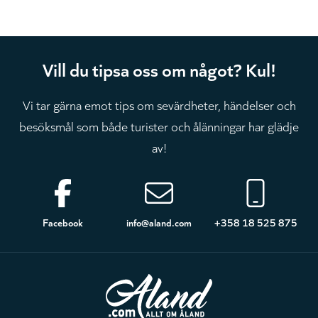
Vill du tipsa oss om något? Kul!
Vi tar gärna emot tips om sevärdheter, händelser och
besöksmål som både turister och ålänningar har glädje
av!
Sidfot
Facebook
info@aland.com
+358 18 525 875