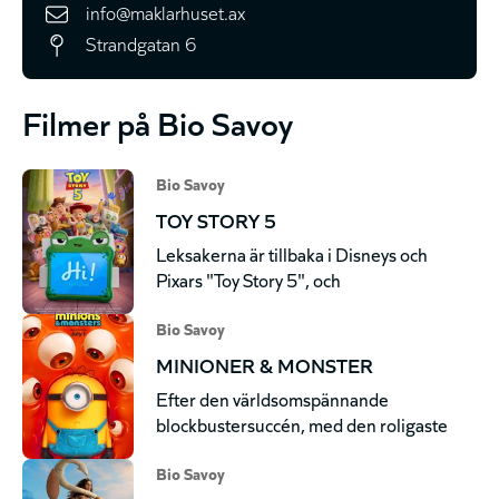
info@maklarhuset.ax
Strandgatan 6
Filmer på Bio Savoy
Bio Savoy
TOY STORY 5
Leksakerna är tillbaka i Disneys och
Pixars "Toy Story 5", och
Bio Savoy
MINIONER & MONSTER
Efter den världsomspännande
blockbustersuccén, med den roligaste
Bio Savoy