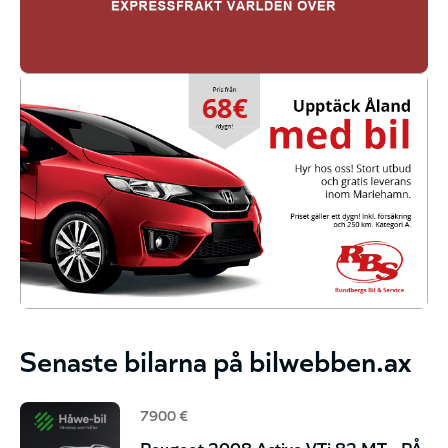
Senaste bilarna på bilwebben.ax
7900 €
Peugeot 2008 Active VTi 82 MT - PÅ