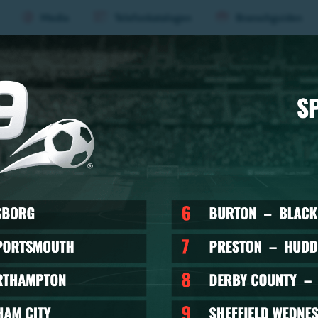
Media
Telefonkatalogen
Branschguiden
ard
Evenemang
Mat &
Huvu
(nivå
1)