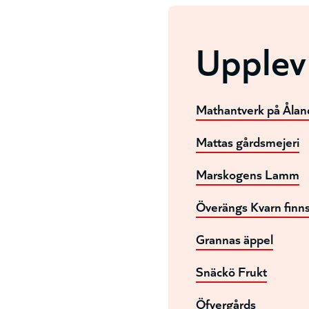
Upplev
Mathantverk på Ålan
Mattas gårdsmejeri
Marskogens Lamm
Överängs Kvarn finn
Grannas äppel
Snäckö Frukt
Öfvergårds