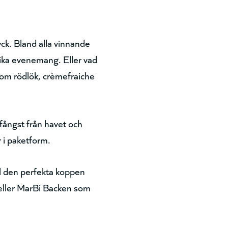
yck. Bland alla vinnande
lika evenemang. Eller vad
 som rödlök, crèmefraiche
ångst från havet och
 i paketform.
ill den perfekta koppen
 eller MarBi Backen som