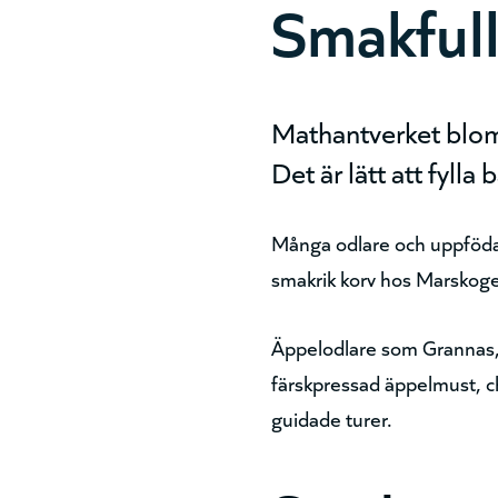
Smakfull
Mathantverket bloms
Det är lätt att fyll
Många odlare och uppfödare 
smakrik korv hos Marskoge
Äppelodlare som Grannas, 
färskpressad äppelmust, c
guidade turer.