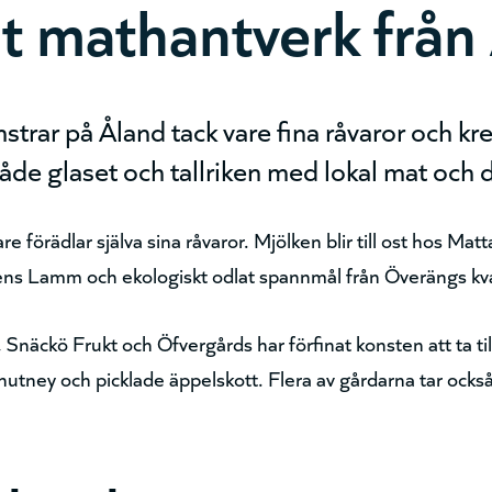
t mathantverk från
trar på Åland tack vare fina råvaror och kr
a både glaset och tallriken med lokal mat och 
förädlar själva sina råvaror. Mjölken blir till ost hos Matta
ns Lamm och ekologiskt odlat spannmål från Överängs kvarn
Snäckö Frukt och Öfvergårds har förfinat konsten att ta t
hutney och picklade äppelskott. Flera av gårdarna tar ock