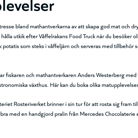
evelser
intresse bland mathantverkarna av att skapa god mat och dr
 hålla utkik efter Våffelrakans Food Truck när du besöker o
k potatis som steks i våffeljärn och serveras med tillbehör
ar fiskaren och mathantverkaren Anders Westerberg med f
gastronomiska växthus. Här kan du boka olika matupplevelser
eriet Rosteriverket brinner i sin tur för att rosta sig fram t
det bra med en handgjord pralin från Mercedes Chocolaterie