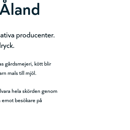
 Åland
eativa producenter.
dryck.
s gårdsmejeri, kött blir
 mals till mjöl.
illvara hela skörden genom
så emot besökare på