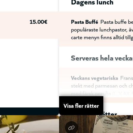
Dagens lunch
15.00€
Pasta Buffé
Pasta buffe b
populäraste lunchpastor, äv
carte menyn finns alltid till
Serveras hela vecka
Veckans vegetariska
Frans
stekt med parmesan och ch
med färsk persilja
L
V
AX
Visa fler rätter
Stående rätter