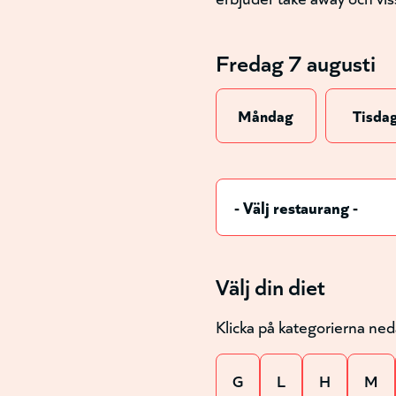
Fredag 7 augusti
Måndag
Tisda
Välj din diet
Klicka på kategorierna ned
G
L
H
M