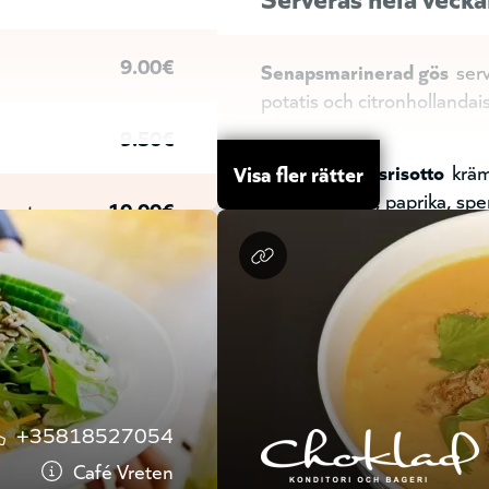
Carbonara
Krispigt sidofl
9.00€
Senapsmarinerad gös
serv
Pol Pette
Italienska köttbu
potatis och citronhollanda
parmesanflarn toppad med f
9.50€
Krämig sparrisrisotto
kräm
Visa fler rätter
Salsiccia Mozarella
Italien
champinjoner, paprika, spe
eost
10.00€
krämig tomat- och mozarellas
G
L
och färsk perilja
,
14.00€
Pomodoro e Burrata
Klass
tomater, lök, oliver, och vit
och färsk basilika
allad
14.50€
+35818527054
Oxfilè
Oxfilè i en krämig s
Café Vreten
dijonsenap, färska åländska
14.50€