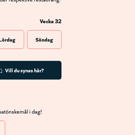
Vecka 32
Lördag
Söndag
Vill du synas här?
 matönskemål i dag!