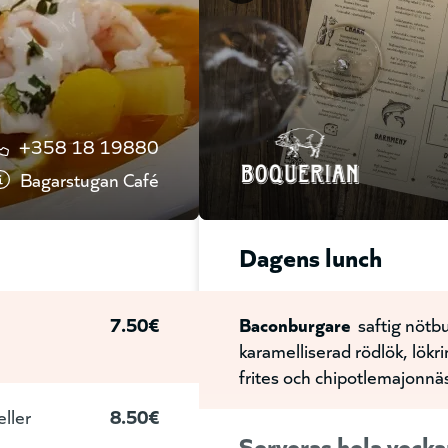
Svamp Rigatoni
Krämig sva
timjan, persilja, toppad me
Tryffel Pasta
Ostronskivling 
svampsås, persilja, toppad
+358 18 19880
örter och parmesan
Bagarstugan Café
Kyckling Paremesan
Kyckli
cherrytomater, parmesan 
Dagens lunch
Pasta Alfredo
Krämig parm
7.50€
Baconburgare
saftig nötb
toppad med brödcrisp och
karamelliserad rödlök, lökr
frites och chipotlemajonnä
Gamberi Pil Pil
Scampi, vit
eller
8.50€
Serveras hela vecka