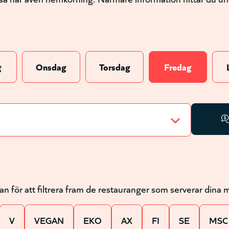
g
Onsdag
Torsdag
Fredag
an för att filtrera fram de restauranger som serverar dina
V
VEGAN
EKO
AX
FI
SE
MSC