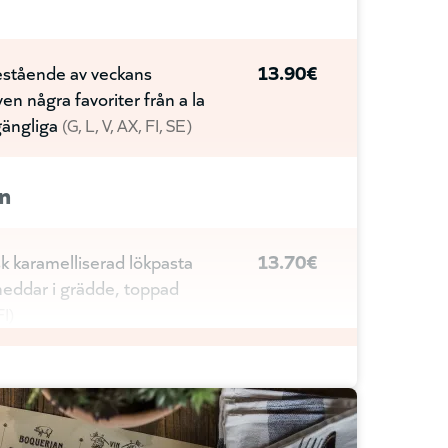
estående av veckans
13.90€
en några favoriter från a la
gängliga
G
L
V
AX
FI
SE
n
k karamelliserad lökpasta
13.70€
eddar i grädde, toppad
FI