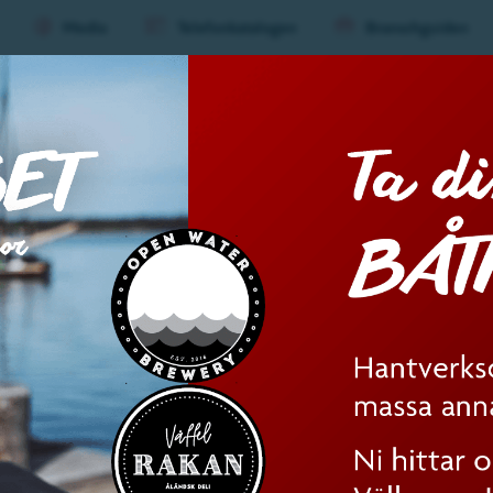
Media
Telefonkatalogen
Branschguiden
ard
Evenemang
Mat &
Huvu
(nivå
1)