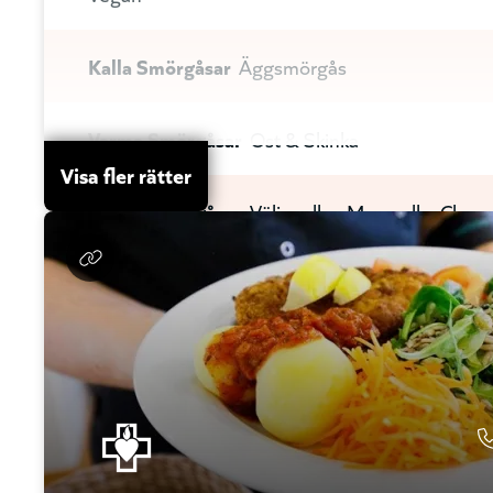
Kalla Smörgåsar
Äggsmörgås
Varma Smörgåsar
Ost & Skinka
Visa fler rätter
Varma Smörgåsar
Välj mellan Mozarella, Chevr
eller Vegan
Hemlagade Pajer
Välj mellan Skinka & Broccoli
Tacokryddad Köttfärs, Mozzarella eller Chevre
Sallader
Välj mellan Räkor, Kyckling eller Taco S
Sallader
Gratinerad Chevre