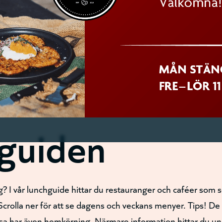
guiden
idag? I vår lunchguide hittar du restauranger och caféer som 
 Scrolla ner för att se dagens och veckans menyer. Tips! De
ssa har även hemkörning. Närmare information hittar du un