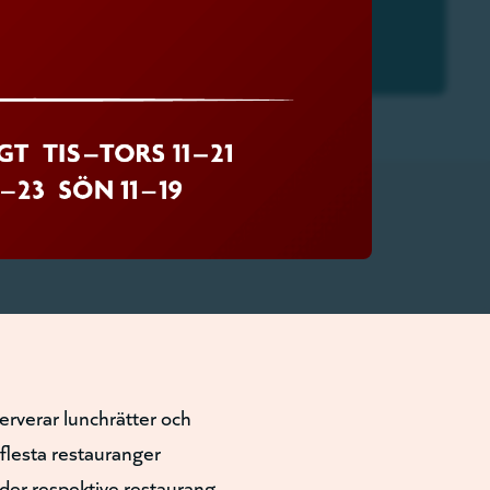
serverar lunchrätter och
 flesta restauranger
der respektive restaurang.