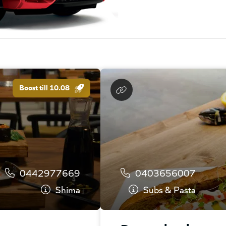
Boost till 10.08
0442977669
0403656007
Shima
Subs & Pasta