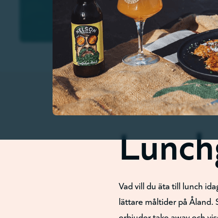
Lunch
Vad vill du äta till lunch 
lättare måltider på Åland.
erbjuder take away och vi