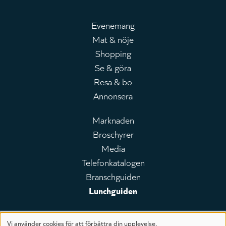
Evenemang
Mat & nöje
Huvudmeny
Shopping
Se & göra
Resa & bo
Annonsera
Marknaden
Broschyrer
Leaderboard
Media
Telefonkatalogen
Branschguiden
Lunchguiden
Vi använder cookies för att förbättra din upplevelse.