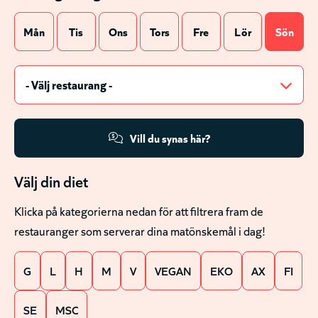
Mån
Tis
Ons
Tors
Fre
Lör
Sön
Vill du synas här?
Välj din diet
Klicka på kategorierna nedan för att filtrera fram de
restauranger som serverar dina matönskemål i dag!
G
L
H
M
V
VEGAN
EKO
AX
FI
SE
MSC