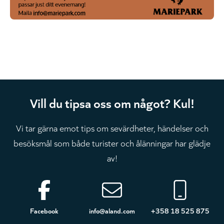
Vill du tipsa oss om något? Kul!
Vi tar gärna emot tips om sevärdheter, händelser och
besöksmål som både turister och ålänningar har glädje
av!
Sidfot
Facebook
info@aland.com
+358 18 525 875