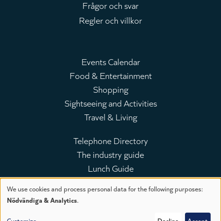
Frågor och svar
Regler och villkor
Events Calendar
Food & Entertainment
Huvudmeny
Shopping
Sightseeing and Activities
Travel & Living
Telephone Directory
The industry guide
Leaderboard
Lunch Guide
We use cookies and process personal data for the following purposes:
Use
Nödvändiga & Analytics
.
Till toppen av sidan
Customize
Decline
Accept