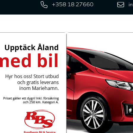
+358 18 27660
i