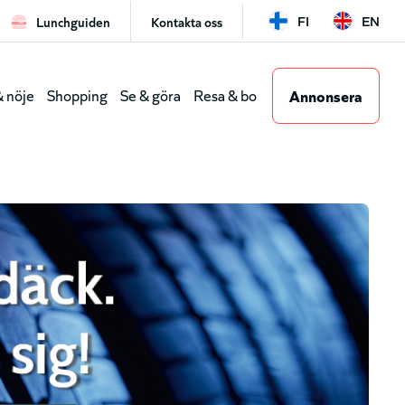
FI
EN
Lunchguiden
Kontakta oss
Leaderboar
Annonsera
 nöje
Shopping
Se & göra
Resa & bo
(genvägar)
dmeny