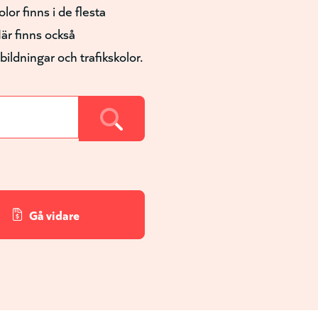
lor finns i de flesta
är finns också
ldningar och trafikskolor.
Gå vidare