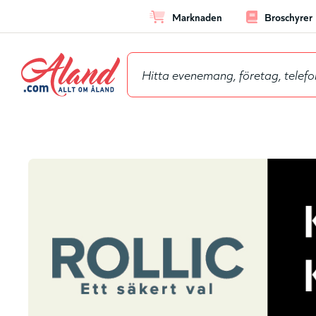
Marknaden
Broschyrer
Hoppa
Leaderbo
till
huvudinnehåll