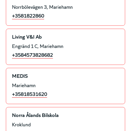
Norrbölevägen 3
Mariehamn
+3581822860
Living V&I Ab
Engränd 1 C
Mariehamn
+3584573828682
MEDIS
Mariehamn
+35818531620
Norra Ålands Bilskola
Kroklund