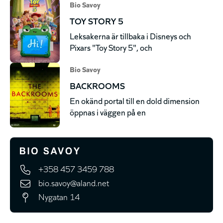
Bio Savoy
TOY STORY 5
Leksakerna är tillbaka i Disneys och
Pixars "Toy Story 5", och
Bio Savoy
BACKROOMS
En okänd portal till en dold dimension
öppnas i väggen på en
+358 457 3459 788
bio.savoy@aland.net
Nygatan 14