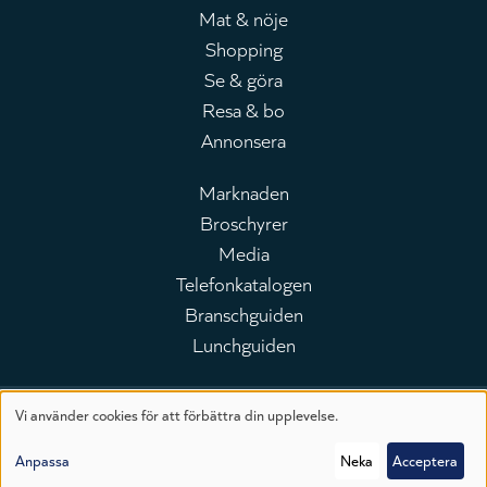
Mat & nöje
Huvudmeny
Shopping
Se & göra
Resa & bo
Annonsera
Marknaden
Broschyrer
Leaderboard
Media
Telefonkatalogen
Branschguiden
Lunchguiden
Vi använder cookies för att förbättra din upplevelse.
Användning
Till toppen av sidan
Anpassa
Neka
Acceptera