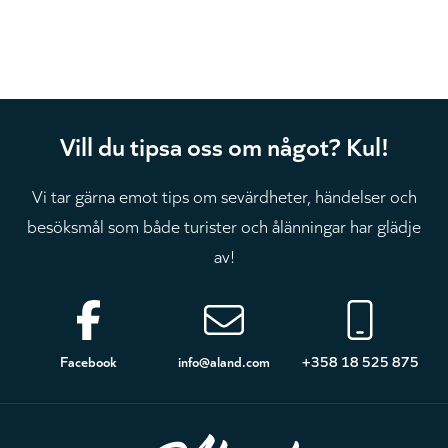
Vill du tipsa oss om något? Kul!
Vi tar gärna emot tips om sevärdheter, händelser och
besöksmål som både turister och ålänningar har glädje
av!
Sidfot
Facebook
info@aland.com
+358 18 525 875