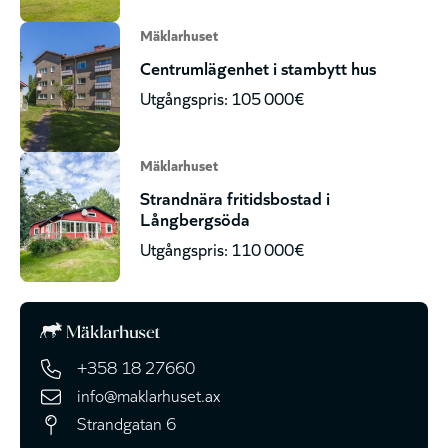
Mäklarhuset
Centrumlägenhet i stambytt hus
Utgångspris: 105 000€
Mäklarhuset
Strandnära fritidsbostad i
Långbergsöda
Utgångspris: 110 000€
+358 18 27660
info@maklarhuset.ax
Strandgatan 6