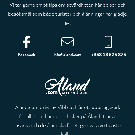
Vi tar gärna emot tips om sevärdheter, händelser och
besöksmål som både turister och ålänningar har glädje
av!
Sidfot
Facebook
info@aland.com
+358 18 525 875
Aland.com drivs av Vibb och är ett uppslagsverk
för allt som händer och sker på Åland. Här är
läsarna och de åländska företagen våra viktigaste
källor.