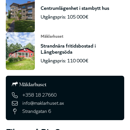
Centrumlägenhet i stambytt hus
Utgångspris: 105 000€
Mäklarhuset
Strandnära fritidsbostad i
Långbergsöda
Utgångspris: 110 000€
+358 18 27660
info@maklarhuset.ax
Strandgatan 6