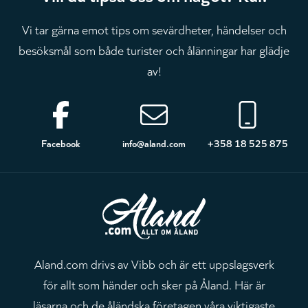
Vi tar gärna emot tips om sevärdheter, händelser och
besöksmål som både turister och ålänningar har glädje
av!
Sidfot
Facebook
info@aland.com
+358 18 525 875
Aland.com drivs av Vibb och är ett uppslagsverk
för allt som händer och sker på Åland. Här är
läsarna och de åländska företagen våra viktigaste