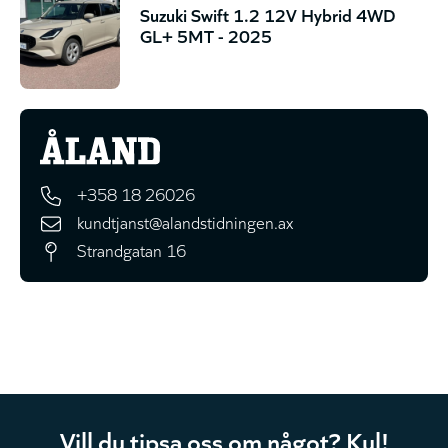
Suzuki Swift 1.2 12V Hybrid 4WD
GL+ 5MT - 2025
+358 18 26026
kundtjanst@alandstidningen.ax
Strandgatan 16
Vill du tipsa oss om något? Kul!