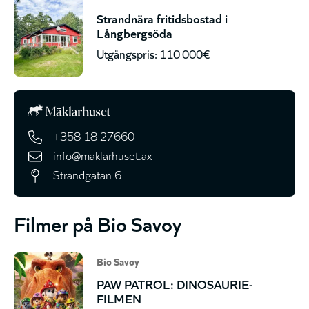
Strandnära fritidsbostad i
Långbergsöda
Utgångspris: 110 000€
+358 18 27660
info@maklarhuset.ax
Strandgatan 6
Filmer på Bio Savoy
Bio Savoy
PAW PATROL: DINOSAURIE-
FILMEN