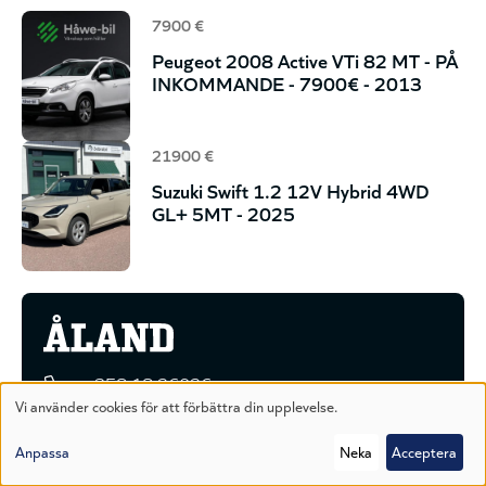
7900 €
Peugeot 2008 Active VTi 82 MT - PÅ
INKOMMANDE - 7900€ - 2013
21900 €
Suzuki Swift 1.2 12V Hybrid 4WD
GL+ 5MT - 2025
+358 18 26026
Vi använder cookies för att förbättra din upplevelse.
kundtjanst@alandstidningen.ax
Användning
Strandgatan 16
Anpassa
Neka
Acceptera