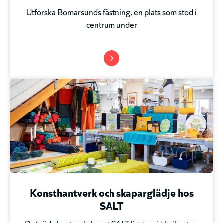
Utforska Bomarsunds fästning, en plats som stod i
centrum under
Konsthantverk och skaparglädje hos
SALT
Det röda hantverkshuset SALT ligger vid kajkanten