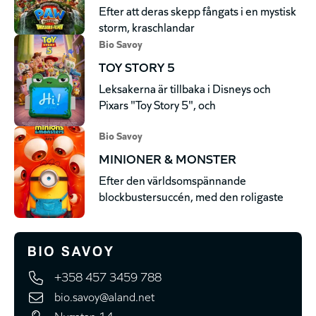
Efter att deras skepp fångats i en mystisk
storm, kraschlandar
Bio Savoy
TOY STORY 5
Leksakerna är tillbaka i Disneys och
Pixars "Toy Story 5", och
Bio Savoy
MINIONER & MONSTER
Efter den världsomspännande
blockbustersuccén, med den roligaste
+358 457 3459 788
bio.savoy@aland.net
Nygatan 14