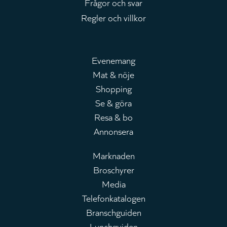
Frågor och svar
Regler och villkor
Evenemang
Mat & nöje
Huvudmeny
Shopping
Se & göra
Resa & bo
Annonsera
Marknaden
Broschyrer
Leaderboard
Media
Telefonkatalogen
Branschguiden
Lunchguiden