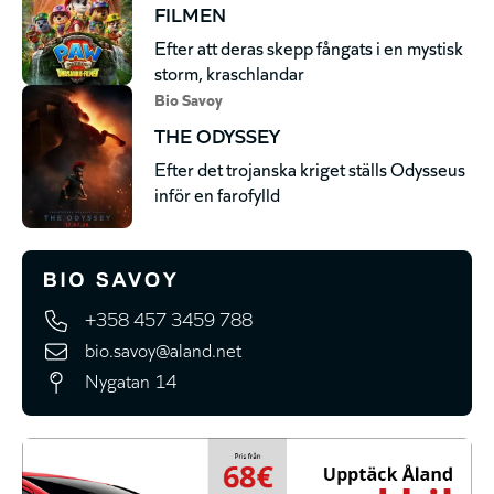
FILMEN
Efter att deras skepp fångats i en mystisk
storm, kraschlandar
Bio Savoy
THE ODYSSEY
Efter det trojanska kriget ställs Odysseus
inför en farofylld
+358 457 3459 788
bio.savoy@aland.net
Nygatan 14