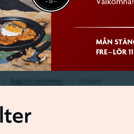
Bygg och markarbeten
Konsulter
lter