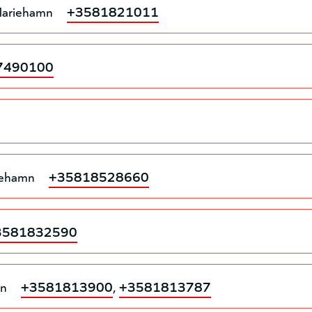
ariehamn
+3581821011
7490100
iehamn
+35818528660
3581832590
mn
+3581813900
,
+3581813787