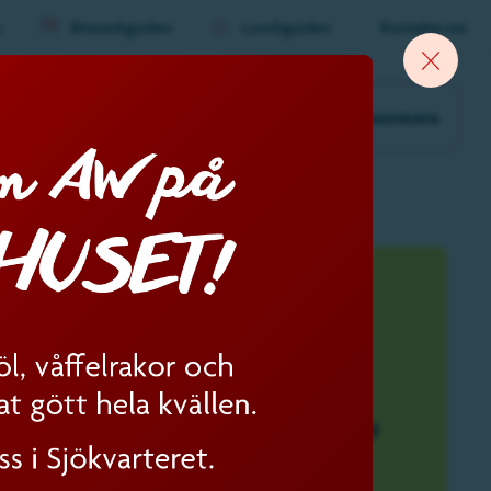
n
Branschguiden
Lunchguiden
Kontakta oss
Lea
Annonsera
 nöje
Shopping
Se & göra
Resa & bo
(gen
dmeny