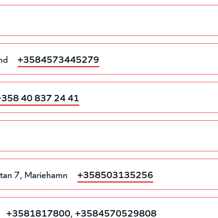
nd
+3584573445279
+358 40 837 24 41
tan 7
Mariehamn
+358503135256
+3581817800
,
+3584570529808