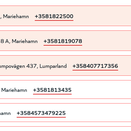
2
Mariehamn
+3581822500
 8 A
Mariehamn
+3581819078
umpovägen 437
Lumparland
+358407717356
Mariehamn
+3581813435
hamn
+3584573479225