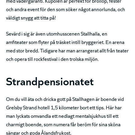
med vädergaranti. Kupolen är perfekt för bröllop, fester
och andra event för den som söker något annorlunda, och
väldigt snygg att titta på!
Sevärd i sig är även utomhusscenen Stallhalla, en
amfiteater som flyter på träsket intill bryggeriet. En arena
med stor bredd. Tidigare har man arrangerat allt från teater
och opera till rockfestival i den trolska miljön.
Strandpensionatet
Om du vill äta och dricka gott
på Stallhagen är boende vid
Grelsby Strand hotell 1,5 kilometer bort ett tips. Här har
man lyckats omvandla ett nedlagt mentalsjukhus till ett
charmigt boende, som numera får beröm för sina sköna
sängar och goda Ålandsfrukost.