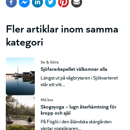
Fler artiklar inom samma
kategori
Se & Göra
Sjöfararkapellet välkomnar alla
Längst ut på vågbrytaren i Sjökvarteret
står ett vitt...
Må bra
Skogsyoga – lugn återhämtning för
kropp och själ
På Föglö i den åländska skärgården
väntar yogaläraren...