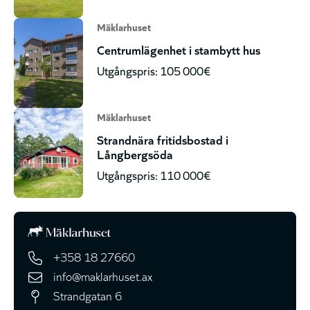
Mäklarhuset
Centrumlägenhet i stambytt hus
Utgångspris: 105 000€
Mäklarhuset
Strandnära fritidsbostad i
Långbergsöda
Utgångspris: 110 000€
+358 18 27660
info@maklarhuset.ax
Strandgatan 6