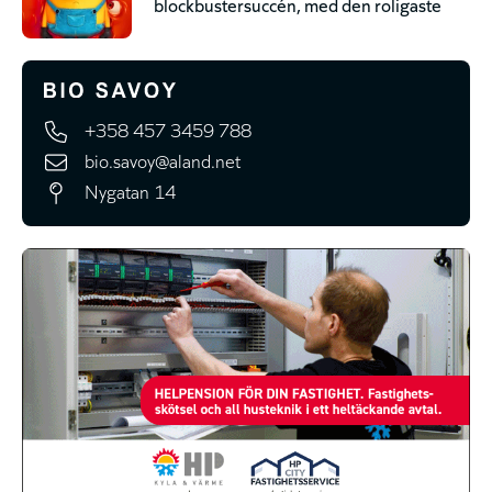
blockbustersuccén, med den roligaste
+358 457 3459 788
bio.savoy@aland.net
Nygatan 14