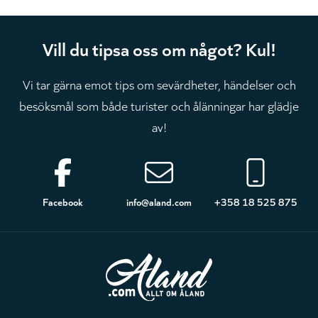
Vill du tipsa oss om något? Kul!
Vi tar gärna emot tips om sevärdheter, händelser och
besöksmål som både turister och ålänningar har glädje
av!
Sidfot
Facebook
info@aland.com
+358 18 525 875