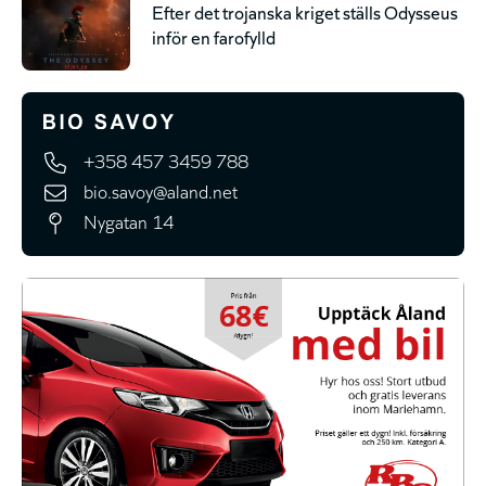
Efter det trojanska kriget ställs Odysseus
inför en farofylld
+358 457 3459 788
bio.savoy@aland.net
Nygatan 14