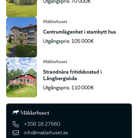
Utgångspris: 70 000€
Mäklarhuset
Centrumlägenhet i stambytt hus
Utgångspris: 105 000€
Mäklarhuset
Strandnära fritidsbostad i
Långbergsöda
Utgångspris: 110 000€
+358 18 27660
info@maklarhuset.ax