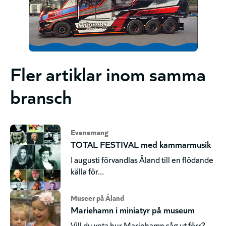
Fler artiklar inom samma
bransch
Evenemang
TOTAL FESTIVAL med kammarmusik
I augusti förvandlas Åland till en flödande
källa för...
Museer på Åland
Mariehamn i miniatyr på museum
Vill du veta hur Mariehamn såg ut förr?