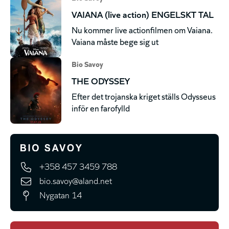
VAIANA (live action) ENGELSKT TAL
Nu kommer live actionfilmen om Vaiana.
Vaiana måste bege sig ut
Bio Savoy
THE ODYSSEY
Efter det trojanska kriget ställs Odysseus
inför en farofylld
+358 457 3459 788
bio.savoy@aland.net
Nygatan 14