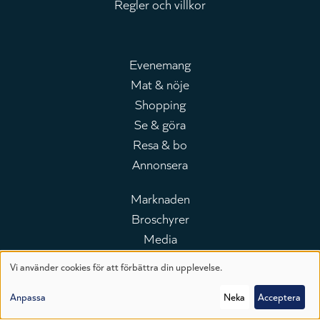
Regler och villkor
Evenemang
Mat & nöje
Huvudmeny
Shopping
Se & göra
Resa & bo
Annonsera
Marknaden
Broschyrer
Leaderboard
Media
Telefonkatalogen
Vi använder cookies för att förbättra din upplevelse.
Branschguiden
Användning
Lunchguiden
Anpassa
Neka
Acceptera