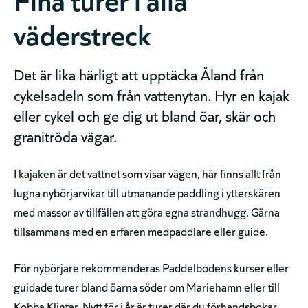
väderstreck
Det är lika härligt att upptäcka Åland från
cykelsadeln som från vattenytan. Hyr en kajak
eller cykel och ge dig ut bland öar, skär och
granitröda vägar.
I kajaken är det vattnet som visar vägen, här finns allt från
lugna nybörjarvikar till utmanande paddling i ytterskären
med massor av tillfällen att göra egna strandhugg. Gärna
tillsammans med en erfaren medpaddlare eller guide.
För nybörjare rekommenderas Paddelbodens kurser eller
guidade turer bland öarna söder om Mariehamn eller till
Kobba Klintar. Nytt för i år är turer där du förhandsbokar