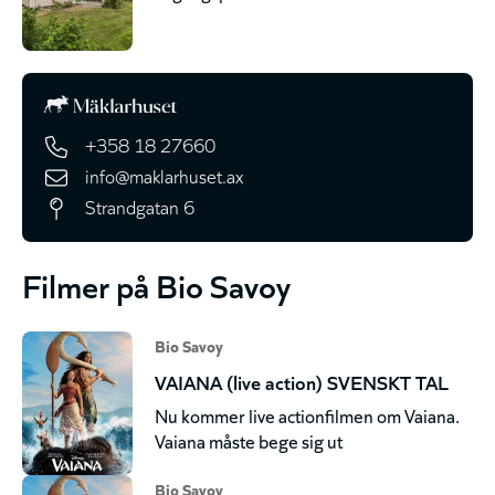
+358 18 27660
info@maklarhuset.ax
Strandgatan 6
Filmer på Bio Savoy
Bio Savoy
VAIANA (live action) SVENSKT TAL
Nu kommer live actionfilmen om Vaiana.
Vaiana måste bege sig ut
Bio Savoy