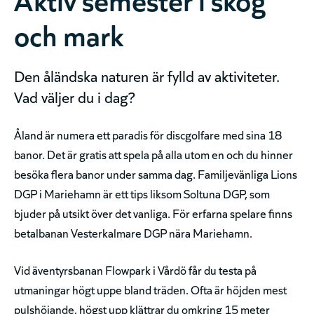
och mark
Den åländska naturen är fylld av aktiviteter.
Vad väljer du i dag?
Åland är numera ett paradis för discgolfare med sina 18
banor. Det är gratis att spela på alla utom en och du hinner
besöka flera banor under samma dag. Familjevänliga Lions
DGP i Mariehamn är ett tips liksom Soltuna DGP, som
bjuder på utsikt över det vanliga. För erfarna spelare finns
betalbanan Vesterkalmare DGP nära Mariehamn.
Vid äventyrsbanan Flowpark i Vårdö får du testa på
utmaningar högt uppe bland träden. Ofta är höjden mest
pulshöjande, högst upp klättrar du omkring 15 meter