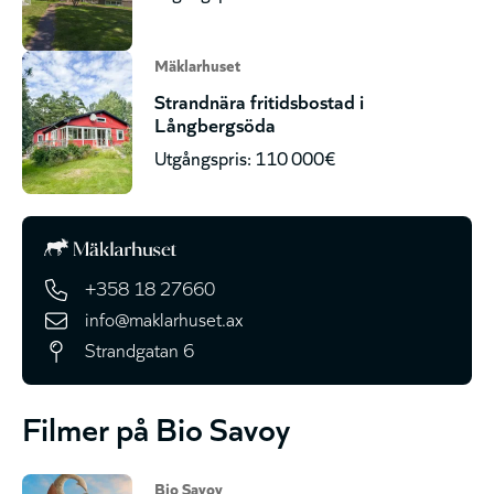
Mäklarhuset
Strandnära fritidsbostad i
Långbergsöda
Utgångspris: 110 000€
+358 18 27660
info@maklarhuset.ax
Strandgatan 6
Filmer på Bio Savoy
Bio Savoy