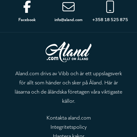
Sidfot
Facebook
info@aland.com
+358 18 525 875
Aland.com drivs av Vibb och är ett uppslagsverk
för allt som händer och sker på Åland. Här är
läsarna och de åländska företagen våra viktigaste
källor.
Kontakta aland.com
Integritetspolicy
Hantera kakor