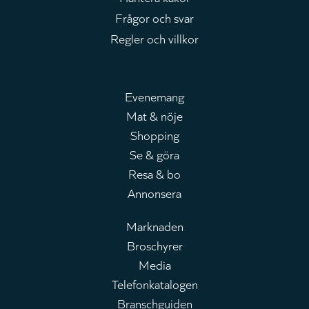
Frågor och svar
Regler och villkor
Evenemang
Mat & nöje
Huvudmeny
Shopping
Se & göra
Resa & bo
Annonsera
Marknaden
Broschyrer
Leaderboard
Media
Telefonkatalogen
Branschguiden