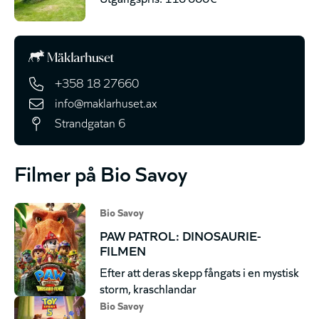
+358 18 27660
info@maklarhuset.ax
Strandgatan 6
Filmer på Bio Savoy
Bio Savoy
PAW PATROL: DINOSAURIE-
FILMEN
Efter att deras skepp fångats i en mystisk
storm, kraschlandar
Bio Savoy