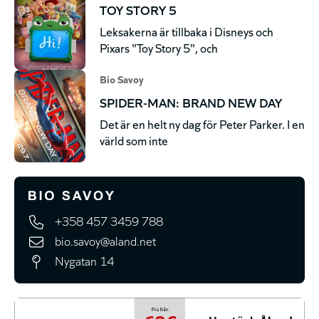
TOY STORY 5
Leksakerna är tillbaka i Disneys och
Pixars "Toy Story 5", och
Bio Savoy
SPIDER-MAN: BRAND NEW DAY
Det är en helt ny dag för Peter Parker. I en
värld som inte
+358 457 3459 788
bio.savoy@aland.net
Nygatan 14