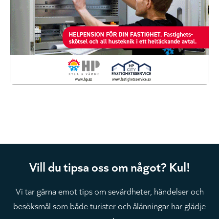
Vill du tipsa oss om något? Kul!
Vi tar gärna emot tips om sevärdheter, händelser och
besöksmål som både turister och ålänningar har glädje