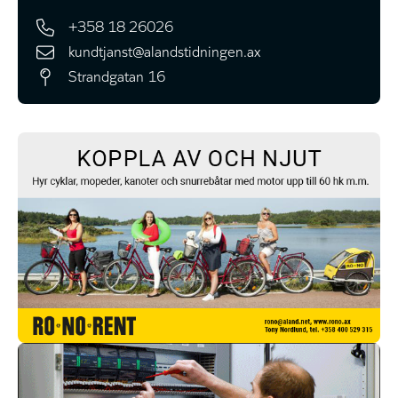
+358 18 26026
kundtjanst@alandstidningen.ax
Strandgatan 16