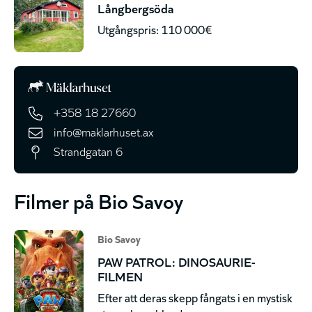
Långbergsöda
Utgångspris: 110 000€
+358 18 27660
info@maklarhuset.ax
Strandgatan 6
Filmer på Bio Savoy
Bio Savoy
PAW PATROL: DINOSAURIE-
FILMEN
Efter att deras skepp fångats i en mystisk