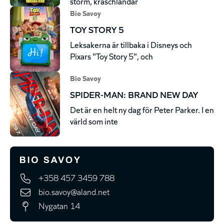
storm, kraschlandar
Bio Savoy
TOY STORY 5
Leksakerna är tillbaka i Disneys och
Pixars "Toy Story 5", och
Bio Savoy
SPIDER-MAN: BRAND NEW DAY
Det är en helt ny dag för Peter Parker. I en
värld som inte
+358 457 3459 788
bio.savoy@aland.net
Nygatan 14