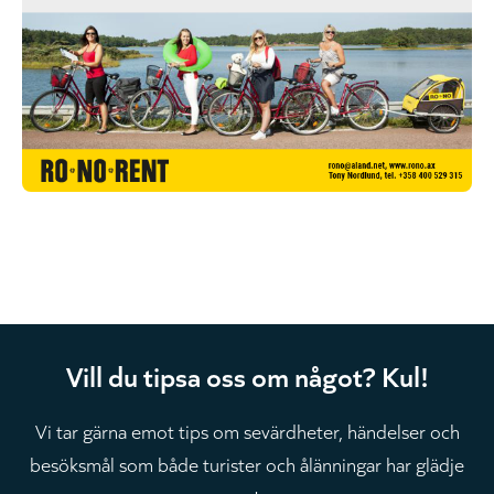
Vill du tipsa oss om något? Kul!
Vi tar gärna emot tips om sevärdheter, händelser och
besöksmål som både turister och ålänningar har glädje