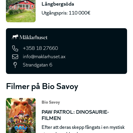
Långbergsöda
Utgångspris: 110 000€
+358 18 27660
info@maklarhuset.ax
Strandgatan 6
Filmer på Bio Savoy
Bio Savoy
PAW PATROL: DINOSAURIE-
FILMEN
Efter att deras skepp fångats i en mystisk