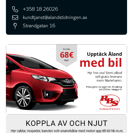
+358 18 26026
kundtjanst@alandstidningen.ax
Strandgatan 16