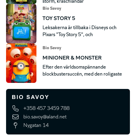
storm, kraschlandar
Bio Savoy
TOY STORY 5
Leksakerna är tillbaka i Disneys och
Pixars "Toy Story 5", och
Bio Savoy
MINIONER & MONSTER
Efter den världsomspännande
blockbustersuccén, med den roligaste
+358 457 3459 788
bio.savoy@aland.net
Nygatan 14