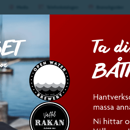
Media
Telefonkatalogen
Branschguiden
ard
Evenemang
Mat &
Huvu
(nivå
1)