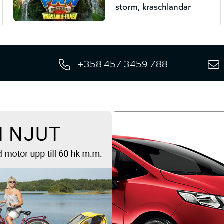
storm, kraschlandar
+358 457 3459 788