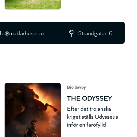
nfo@maklarhuset.ax
Strandgatan 6
Bio Savoy
THE ODYSSEY
Efter det trojanska
kriget ställs Odysseus
inför en farofylld