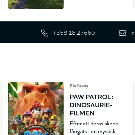
+358 18 27660
i
Bio Savoy
PAW PATROL:
DINOSAURIE-
FILMEN
Efter att deras skepp
fångats i en mystisk