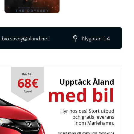
bio.savoy@aland.net
Nygatan 14