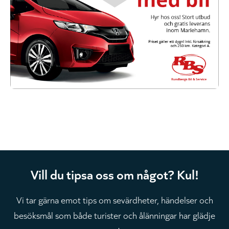
Vill du tipsa oss om något? Kul!
Vi tar gärna emot tips om sevärdheter, händelser och
besöksmål som både turister och ålänningar har glädje