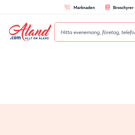
Marknaden
Broschyrer
Hoppa
Leaderbo
till
huvudinnehåll