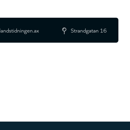
Suzuki Swift 1.2 12V Hybrid 4WD GL+
5MT - 2025
landstidningen.ax
Strandgatan 16