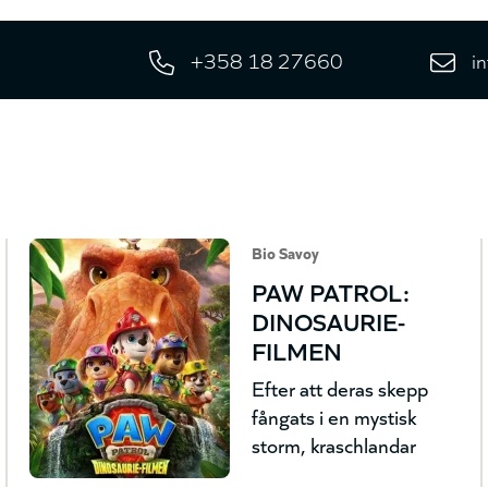
+358 18 27660
i
Bio Savoy
PAW PATROL:
DINOSAURIE-
FILMEN
Efter att deras skepp
fångats i en mystisk