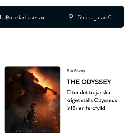
nfo@maklarhuset.ax
Strandgatan 6
Bio Savoy
THE ODYSSEY
Efter det trojanska
kriget ställs Odysseus
inför en farofylld