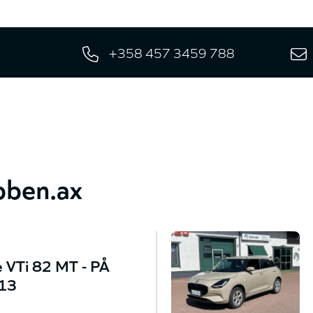
storm, kraschlandar
+358 457 3459 788
bben.ax