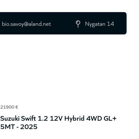
bio.savoy@aland.net
Nygatan 14
21900 €