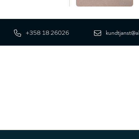
 VTi 82 MT - PÅ
13
+358 18 26026
kundtjanst@a