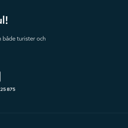
l!
 både turister och
525 875