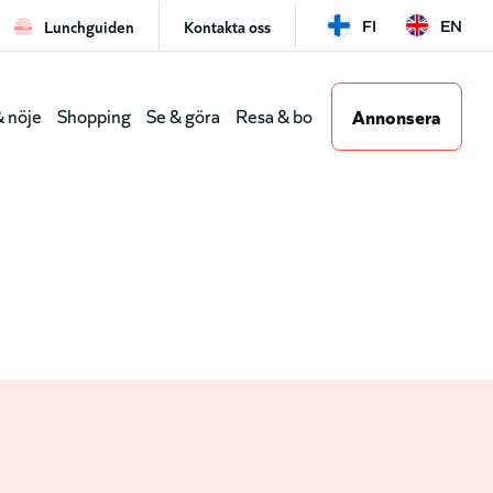
FI
EN
Lunchguiden
Kontakta oss
Leaderboar
Annonsera
 nöje
Shopping
Se & göra
Resa & bo
(genvägar)
dmeny