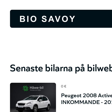
Vaiana måste bege sig
ut
Senaste bilarna på bilwe
0 €