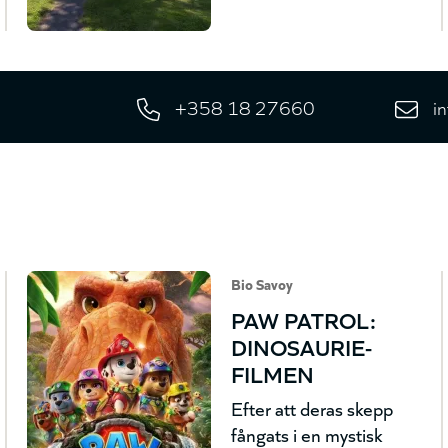
+358 18 27660
i
Bio Savoy
PAW PATROL:
DINOSAURIE-
FILMEN
Efter att deras skepp
fångats i en mystisk