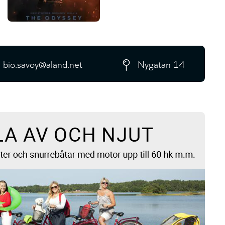
bio.savoy@aland.net
Nygatan 14