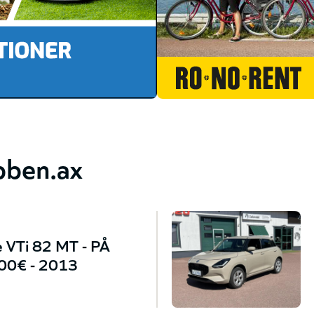
bben.ax
 VTi 82 MT - PÅ
0€ - 2013