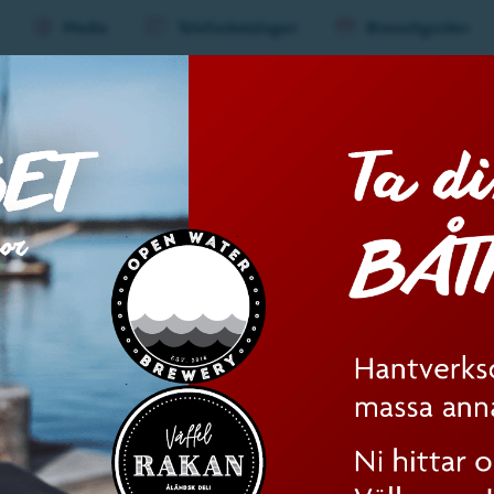
Media
Telefonkatalogen
Branschguiden
ard
Evenemang
Mat &
Huvu
(nivå
1)