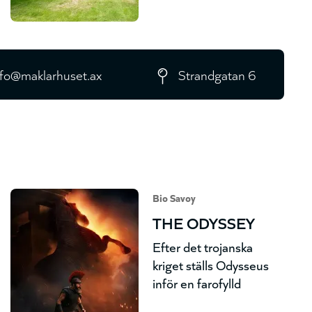
nfo@maklarhuset.ax
Strandgatan 6
Bio Savoy
THE ODYSSEY
Efter det trojanska
kriget ställs Odysseus
inför en farofylld