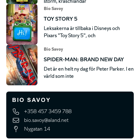
storm, kraschlandar
Bio Savoy
TOY STORY 5
Leksakerna är tillbaka i Disneys och
Pixars "Toy Story 5", och
Bio Savoy
SPIDER-MAN: BRAND NEW DAY
Det är en helt ny dag för Peter Parker. I en
värld som inte
+358 457 3459 788
bio.savoy@aland.net
Nygatan 14