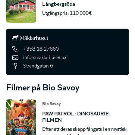
Långbergsöda
Utgångspris: 110 000€
+358 18 27660
info@maklarhuset.ax
Strandgatan 6
Filmer på Bio Savoy
Bio Savoy
PAW PATROL: DINOSAURIE-
FILMEN
Efter att deras skepp fångats i en mystisk