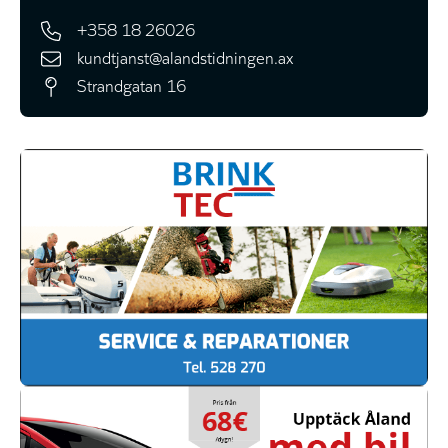
+358 18 26026
kundtjanst@alandstidningen.ax
Strandgatan 16