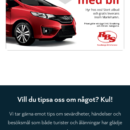
Vill du tipsa oss om något? Kul!
Vi tar gärna emot tips om sevärdheter, händelser och
besöksmål som både turister och ålänningar har glädje