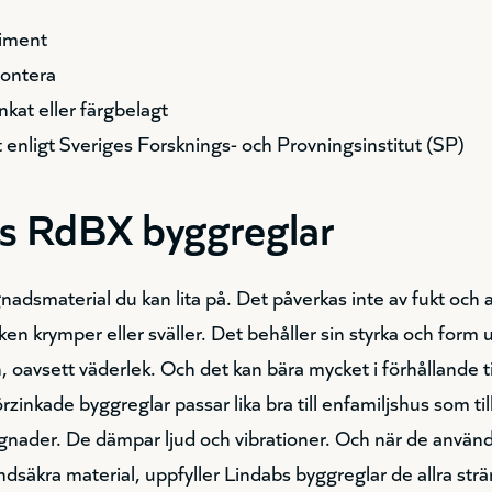
timent
montera
nkat eller färgbelagt
t enligt Sveriges Forsknings- och Provningsinstitut (SP)
s RdBX byggreglar
gnadsmaterial du kan lita på. Det påverkas inte av fukt och 
en krymper eller sväller. Det behåller sin styrka och form 
oavsett väderlek. Och det kan bära mycket i förhållande till
zinkade byggreglar passar lika bra till enfamiljshus som til
gnader. De dämpar ljud och vibrationer. Och när de använ
dsäkra material, uppfyller Lindabs byggreglar de allra str