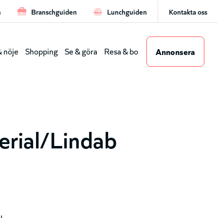
n
Branschguiden
Lunchguiden
Kontakta oss
Lea
Annonsera
 nöje
Shopping
Se & göra
Resa & bo
(gen
dmeny
rial/Lindab