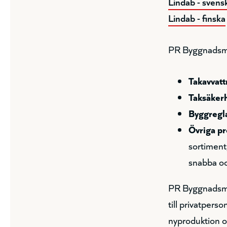
Lindab - svens
Lindab - finska
PR Byggnadsmate
Takavvatt
Taksäker
Byggregl
Övriga p
sortiment
snabba oc
PR Byggnadsmat
till privatper
nyproduktion o