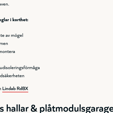
aven.
glar i korthet:
nte av mögel
rmen
 montera
judisoleringsförmåga
ndsäkerheten
om
Lindab RdBX
s hallar & plåtmodulsgarag