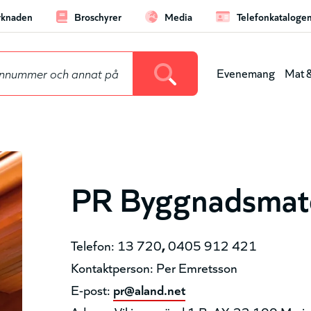
knaden
Broschyrer
Media
Telefonkataloge
aderboard
Evenemang
Mat &
Huvu
(nivå
1)
PR Byggnadsmate
Telefon: 13 720
,
0405 912 421
Kontaktperson: Per Emretsson
E-post:
pr@aland.net