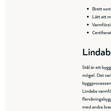
Brett sor
Lätt att 
Varmförzi
Certifiera
Lindab
Stål är ett byg
mögel. Det vark
byggprocessen, 
Lindabs varmför
flervåningsbyg
med andra bran