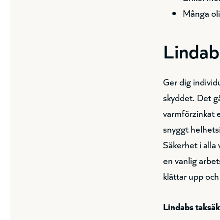
Många oli
Lindab
Ger dig individ
skyddet. Det g
varmförzinkat e
snyggt helhetsi
Säkerhet i alla
en vanlig arbe
klättar upp och
Lindabs taksäk