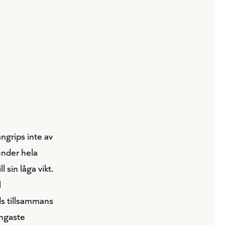
angrips inte av
under hela
 sin låga vikt.
l
ds tillsammans
ängaste