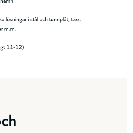
iehamn
a lösningar i stål och tunnplåt, t.ex.
lar m.m.
ngt 11-12)
och