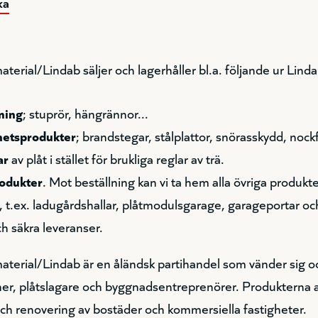
ka
rial/Lindab säljer och lagerhåller bl.a. följande ur Lind
ning
; stuprör, hängrännor...
hetsprodukter
; brandstegar, stålplattor, snörasskydd, nock
ar
av plåt i stället för brukliga reglar av trä.
rodukter
. Mot beställning kan vi ta hem alla övriga produkt
, t.ex. ladugårdshallar, plåtmodulsgarage, garageportar och
h säkra leveranser.
erial/Lindab är en åländsk partihandel som vänder sig och
soner, plåtslagare och byggnadsentreprenörer. Produkterna 
ch renovering av bostäder och kommersiella fastigheter.