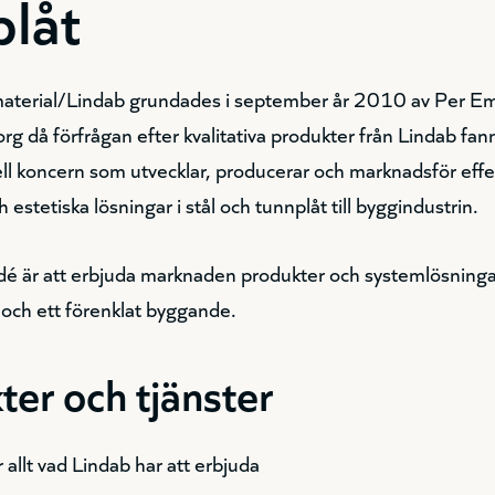
plåt
terial/Lindab grundades i september år 2010 av Per Em
 då förfrågan efter kvalitativa produkter från Lindab fan
ell koncern som utvecklar, producerar och marknadsför effe
estetiska lösningar i stål och tunnplåt till byggindustrin.
idé är att erbjuda marknaden produkter och systemlösningar
och ett förenklat byggande.
er och tjänster
allt vad Lindab har att erbjuda