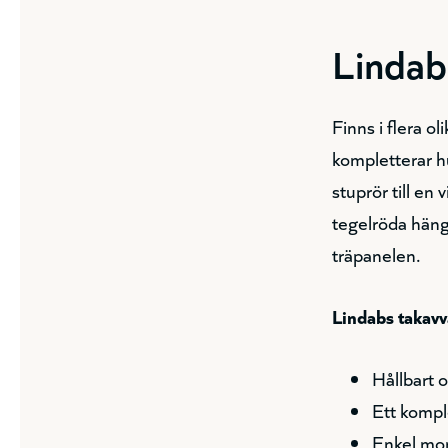
Lindab
Finns i flera o
kompletterar h
stuprör till en 
tegelröda häng
träpanelen.
Lindabs takavva
Hållbart o
Ett kompl
Enkel mo