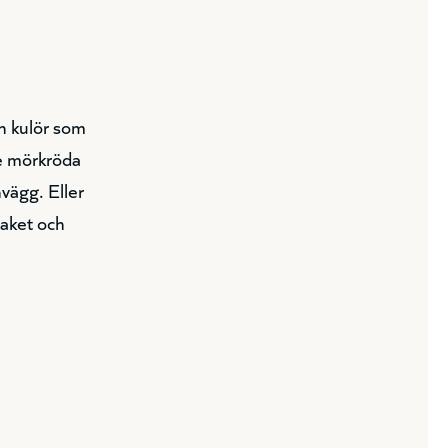
en kulör som
ke mörkröda
nvägg. Eller
taket och