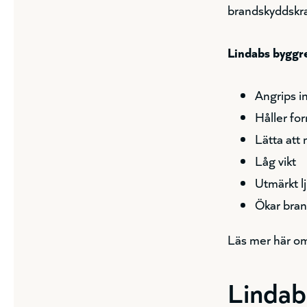
brandskyddskr
Lindabs byggre
Angrips i
Håller fo
Lätta att
Låg vikt
Utmärkt l
Ökar bra
Läs mer här 
Lindab