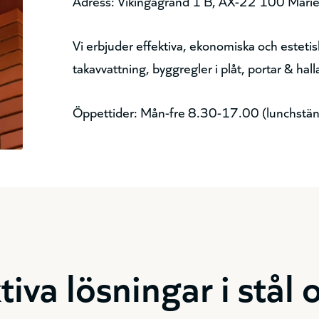
Adress: Vikingagränd 1 B, AX-22 100 Mar
Vi erbjuder effektiva, ekonomiska och estetisk
takavvattning, byggregler i plåt, portar & hal
Öppettider: Mån-fre 8.30-17.00 (lunchstä
tiva lösningar i stål 