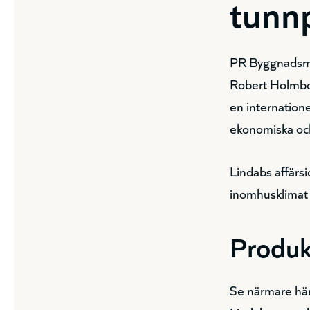
tunn
PR Byggnadsma
Robert Holmborg
en internation
ekonomiska och 
Lindabs affärs
inomhusklimat 
Produkt
Se närmare här 