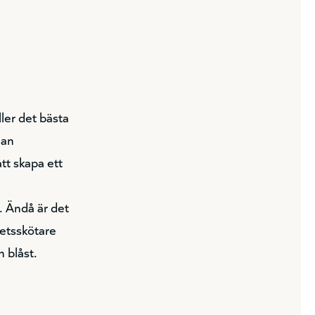
ler det bästa
lan
tt skapa ett
t. Ändå är det
hetsskötare
h blåst.