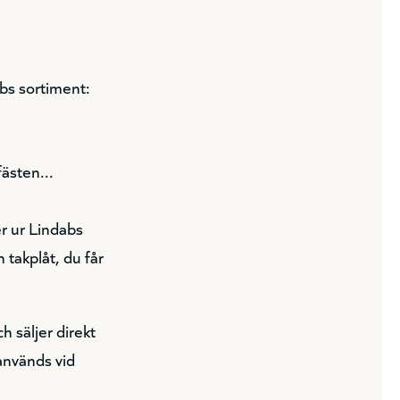
abs sortiment:
fästen...
er ur Lindabs
 takplåt, du får
 säljer direkt
används vid