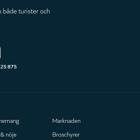
 både turister och
525 875
nemang
Marknaden
uvudmeny
Leaderboar
 & nöje
Broschyrer