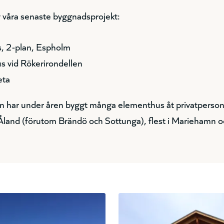
v våra senaste byggnadsprojekt:
, 2-plan, Espholm
s vid Rökerirondellen
eta
har under åren byggt många elementhus åt privatpersone
and (förutom Brändö och Sottunga), flest i Mariehamn o