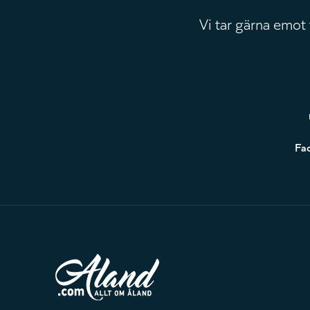
Vi tar gärna emot
Sidfot
Fa