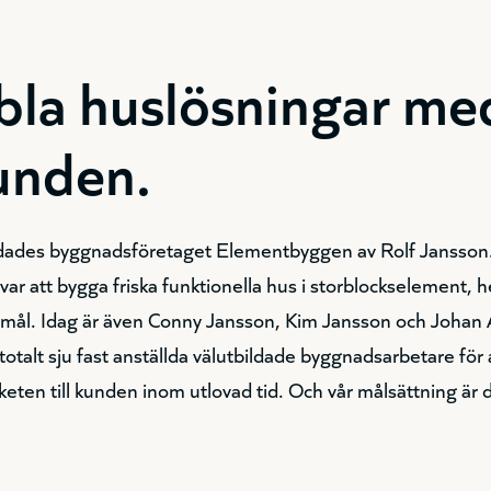
ibla huslösningar me
unden.
ades byggnadsföretaget Elementbyggen av Rolf Jansson
ar att bygga friska funktionella hus i storblockselement, he
ål. Idag är även Conny Jansson, Kim Jansson och Johan A
totalt sju fast anställda välutbildade byggnadsarbetare för
keten till kunden inom utlovad tid. Och vår målsättning ä