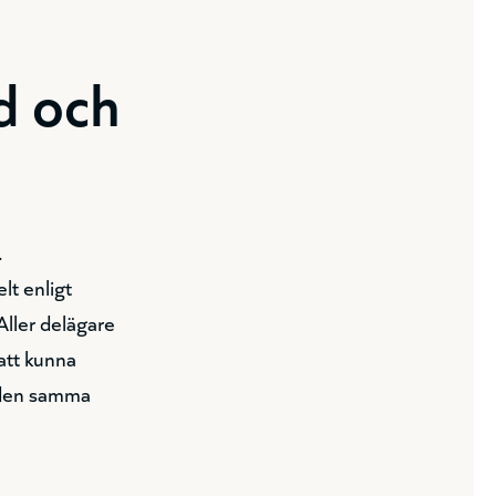
d och
.
lt enligt
ller delägare
 att kunna
r den samma