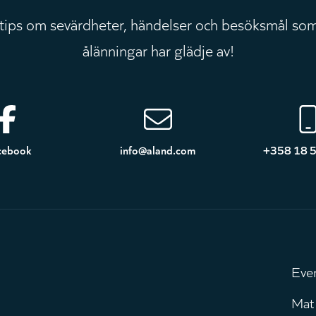
 tips om sevärdheter, händelser och besöksmål som
ålänningar har glädje av!
cebook
info@aland.com
+358 18 
Eve
H
Mat