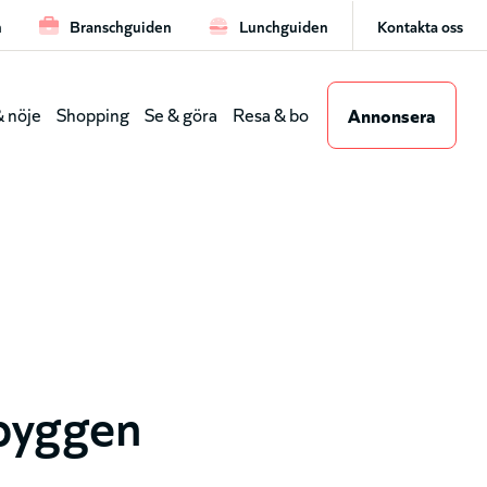
n
Branschguiden
Lunchguiden
Kontakta oss
Lea
Annonsera
 nöje
Shopping
Se & göra
Resa & bo
(gen
dmeny
byggen