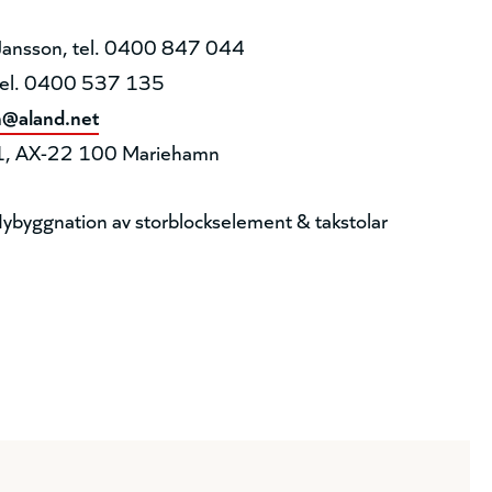
Jansson, tel. 0400 847 044
 tel. 0400 537 135
@aland.net
11, AX-22 100 Mariehamn
Nybyggnation av storblockselement & takstolar