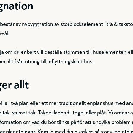
nation
står av nybyggnation av storblockselement i trä & takstola
emål
lja om du enbart vill beställa stommen till huselementen ell
m allt från ritning till inflyttningsklart hus.
er allt
lla i två plan eller ett mer traditionellt enplanshus med ano
tak, valmat tak. Takbeklädnad i tegel eller plåt. Vi ordnar al
nformation om vad du bör tänka på för att undvika problem 
ler planritningar. Kom in med din husskiss så gör vi en ritn