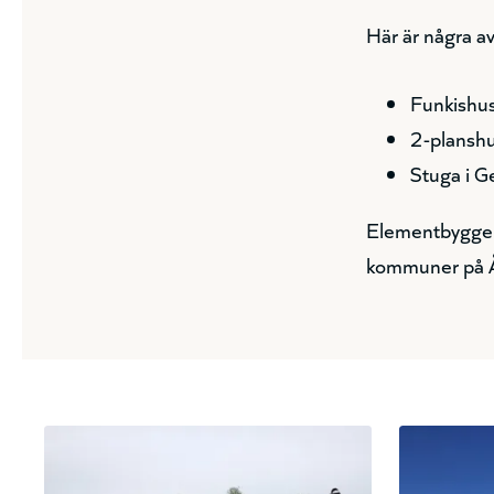
Här är några a
Funkishus
2-planshu
Stuga i G
Elementbyggen 
kommuner på Ål