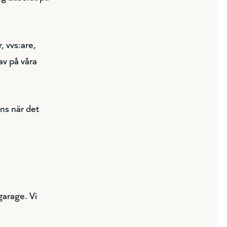
, vvs:are,
av på våra
ns när det
arage. Vi