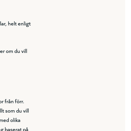
r, helt enligt
er om du vill
r från förr.
lt som du vill
med olika
ing baserat på