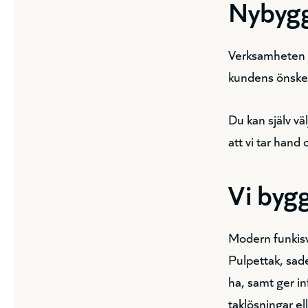
Nybygg
Verksamheten be
kundens önsk
Du kan själv vä
att vi tar hand o
Vi bygg
Modern funkisvi
Pulpettak, sadel
ha, samt ger i
taklösningar el