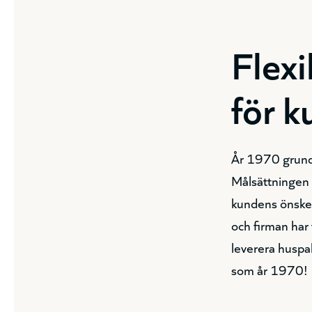
Flex
för k
År 1970 grund
Målsättningen v
kundens önskem
och firman har 
leverera huspa
som år 1970!