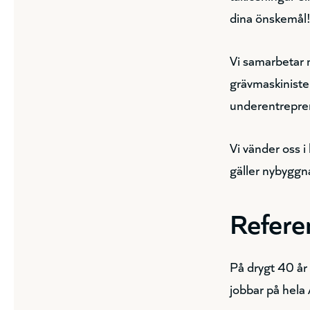
dina önskemål
Vi samarbetar 
grävmaskinister
underentrepren
Vi vänder oss i
gäller nybyggna
Refere
På drygt 40 år
jobbar på hela 