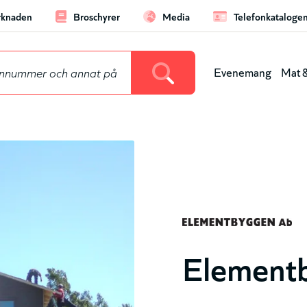
knaden
Broschyrer
Media
Telefonkataloge
aderboard
Evenemang
Mat &
Huvu
(nivå
1)
Element