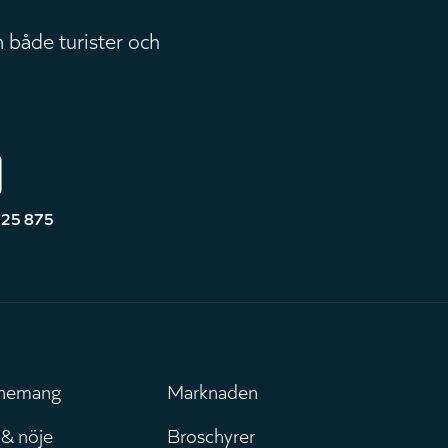
 både turister och
525 875
nemang
Marknaden
uvudmeny
Leaderboar
 & nöje
Broschyrer