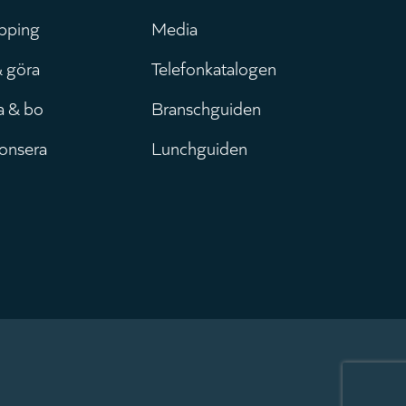
pping
Media
& göra
Telefonkatalogen
a & bo
Branschguiden
onsera
Lunchguiden