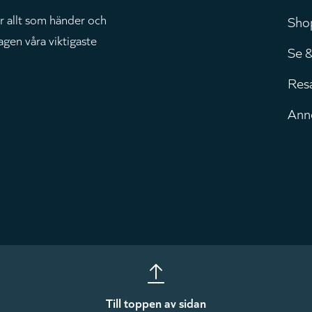
r allt som händer och
Sho
agen våra viktigaste
Se 
Res
Ann
Till toppen av sidan