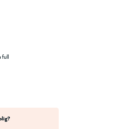
 full
plig?