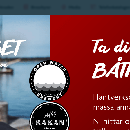
knaden
Broschyrer
Media
Telefonkataloge
aderboard
Evenemang
Mat &
Huvu
(nivå
1)