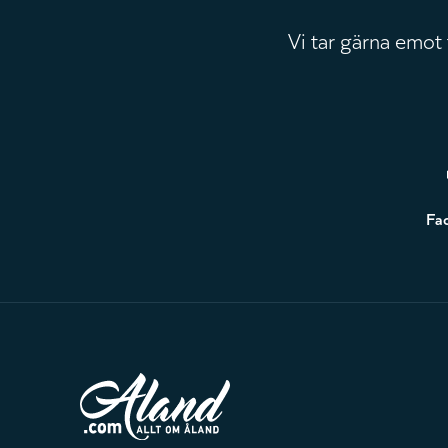
Vi tar gärna emot
Sidfot
Fa