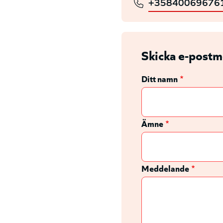
+35840069676
Skicka e-postm
Ditt namn
Ämne
Meddelande