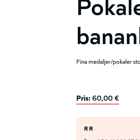
Pokal
bananl
Fina medaljer/pokaler stor
Pris:
60,00 €
R R