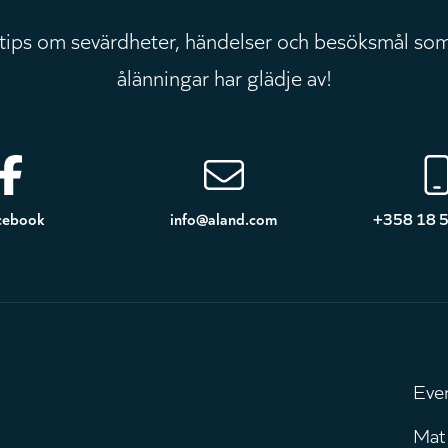
 tips om sevärdheter, händelser och besöksmål som
ålänningar har glädje av!
cebook
info@aland.com
+358 18 
Eve
H
Mat