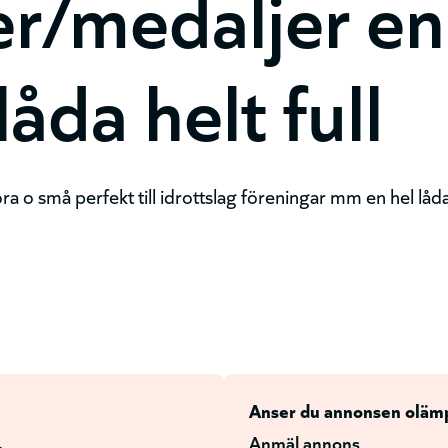
er/medaljer en
åda helt full
a o små perfekt till idrottslag föreningar mm en hel låda
Anser du annonsen oläm
Anmäl annons