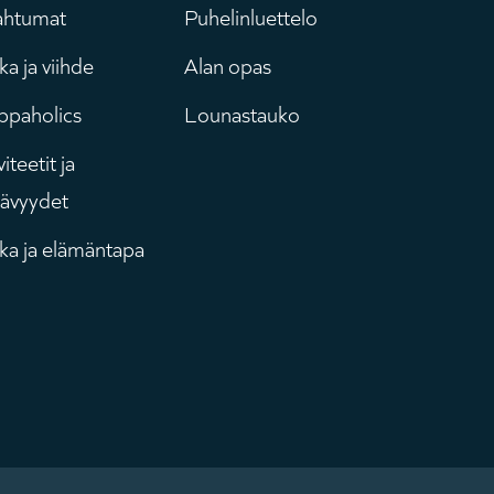
ahtumat
Puhelinluettelo
äävalikko
Tulostaulu
a ja viihde
Alan opas
ppaholics
Lounastauko
iteetit ja
tävyydet
ka ja elämäntapa