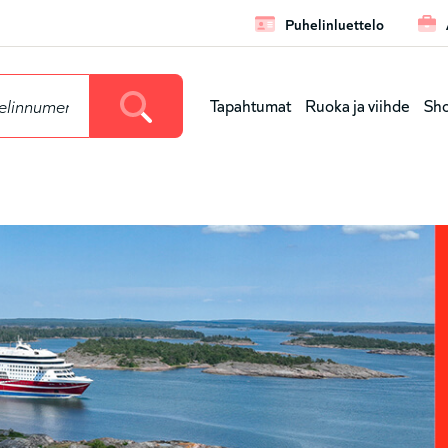
Puhelinluettelo
Tulostau
Tapahtumat
Ruoka ja viihde
Sho
Päävalikko
(taso
1)