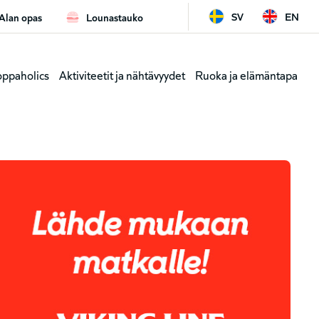
SV
EN
Alan opas
Lounastauko
lu
Tulostau
ppaholics
Aktiviteetit ja nähtävyydet
Ruoka ja elämäntapa
(pikavali