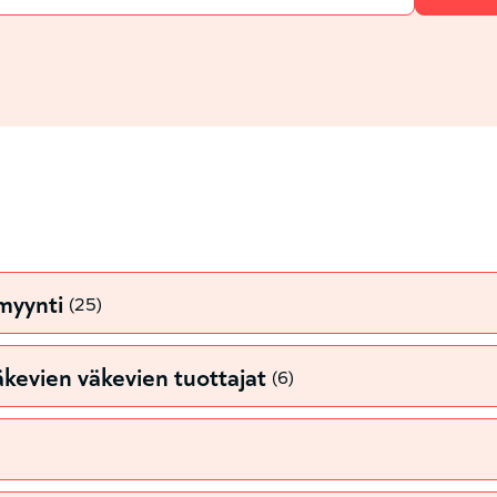
myynti
(25)
väkevien väkevien tuottajat
(6)