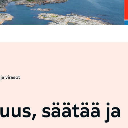
ja virasot
ku
suus, säätää ja