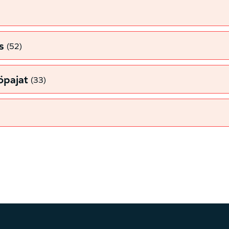
s
(52)
yöpajat
(33)