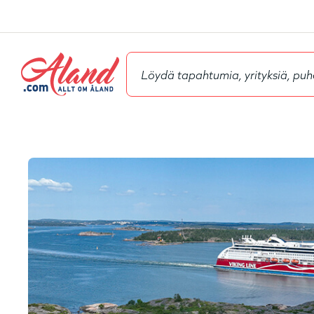
Siirry
pääsisältöön