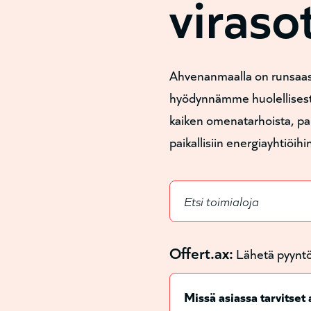
viraso
Ahvenanmaalla on runsaasti
hyödynnämme huolellisesti 
kaiken omenatarhoista, pa
paikallisiin energiayhtiöihi
Offert.ax:
Lähetä pyyntö 