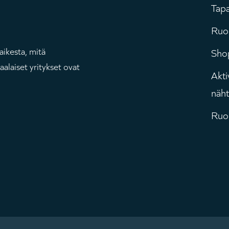
Tap
P
Ruok
aikesta, mitä
Sho
alaiset yritykset ovat
Aktiv
näh
Ruo