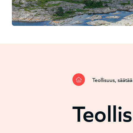
Teollisuus, säätää 
Murupol
Teolli