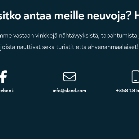
sitko antaa meille neuvoja? 
e vastaan ​​vinkkejä nähtävyyksistä, tapahtumista 
joista nauttivat sekä turistit että ahvenanmaalaiset!
cebook
info@aland.com
+358 18 