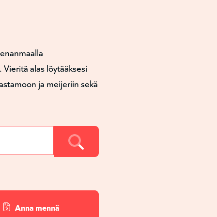
hvenanmaalla
Vieritä alas löytääksesi
astamoon ja meijeriin sekä
Anna mennä