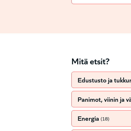
Mitä etsit?
Edustusto ja tukku
Panimot, viinin ja 
Energia
(18)