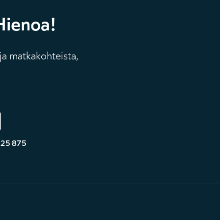
Hienoa!
ja matkakohteista,
525 875