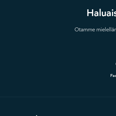
Haluai
Otamme mielellämm
Alatunniste
Fa