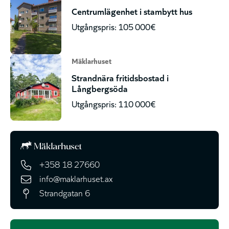
Centrumlägenhet i stambytt hus
Utgångspris: 105 000€
Mäklarhuset
Strandnära fritidsbostad i
Långbergsöda
Utgångspris: 110 000€
+358 18 27660
info@maklarhuset.ax
Strandgatan 6