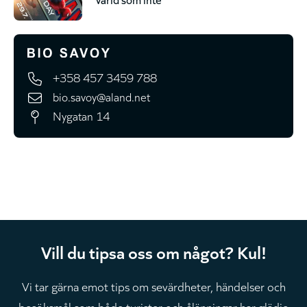
+358 457 3459 788
bio.savoy@aland.net
Nygatan 14
Vill du tipsa oss om något? Kul!
Vi tar gärna emot tips om sevärdheter, händelser och
besöksmål som både turister och ålänningar har glädje