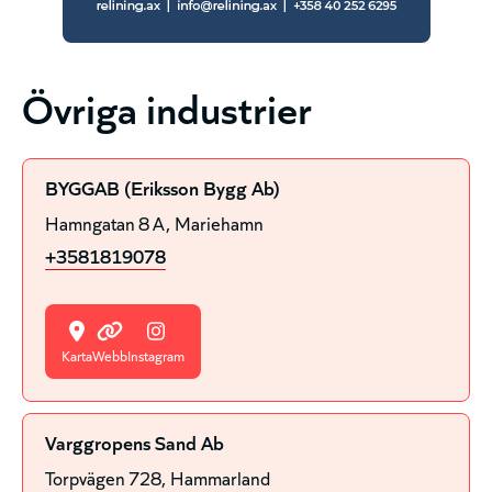
Övriga industrier
BYGGAB (Eriksson Bygg Ab)
Hamngatan 8 A
Mariehamn
+3581819078
Karta
Webb
Instagram
Varggropens Sand Ab
Torpvägen 728
Hammarland