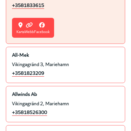
+3581833615
Karta
Webb
Facebook
All-Mek
Vikingagränd 3
Mariehamn
+3581823209
Allwinds Ab
Vikingagränd 2
Mariehamn
+35818526300