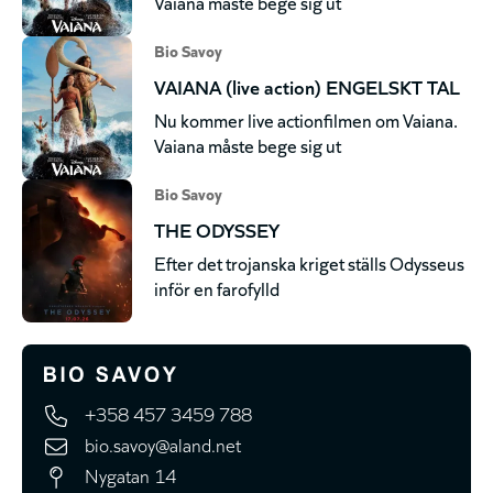
Vaiana måste bege sig ut
Bio Savoy
VAIANA (live action) ENGELSKT TAL
Nu kommer live actionfilmen om Vaiana.
Vaiana måste bege sig ut
Bio Savoy
THE ODYSSEY
Efter det trojanska kriget ställs Odysseus
inför en farofylld
+358 457 3459 788
bio.savoy@aland.net
Nygatan 14