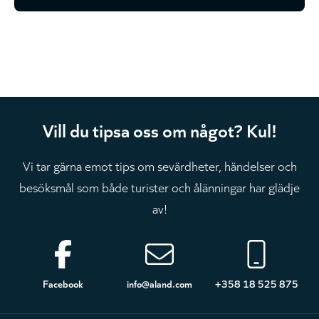
Vill du tipsa oss om något? Kul!
Vi tar gärna emot tips om sevärdheter, händelser och
besöksmål som både turister och ålänningar har glädje
av!
Sidfot
Facebook
info@aland.com
+358 18 525 875