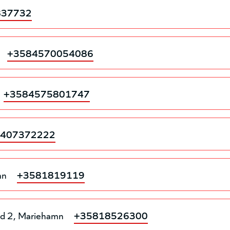
837732
+3584570054086
+3584575801747
8407372222
mn
+3581819119
nd 2
Mariehamn
+35818526300