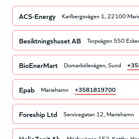
ACS-Energy
Karlbergsvägen 1, 22100 Mar
Besiktningshuset AB
Torpvägen 550 Ecke
BioEnerMart
Domarbölevägen
Sund
+35
Epab
Mariehamn
+3581819700
Foreship Ltd
Servicegatan 12
Mariehamn
HelioZenit Ab
Mörbyvägen 152, Kattby
Ha