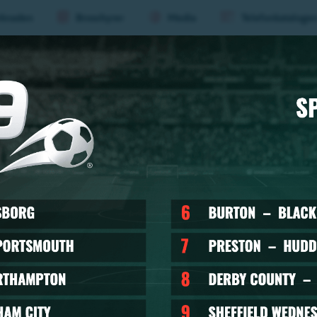
knaden
Broschyrer
Media
Telefonkataloge
aderboard
Evenemang
Mat &
Huvu
(nivå
1)