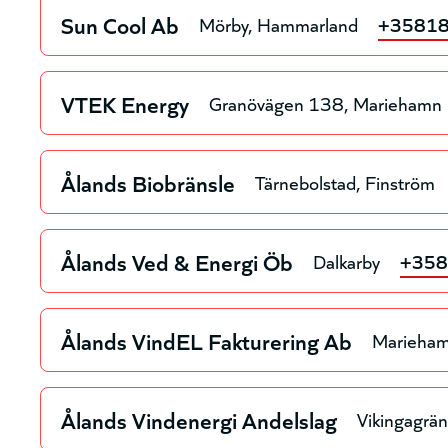
Sun Cool Ab
Mörby
Hammarland
+3581
VTEK Energy
Granövägen 138
Mariehamn
Ålands Biobränsle
Tärnebolstad
Finström
Ålands Ved & Energi Öb
Dalkarby
+35
Ålands VindEL Fakturering Ab
Marieha
Ålands Vindenergi Andelslag
Vikingagrä