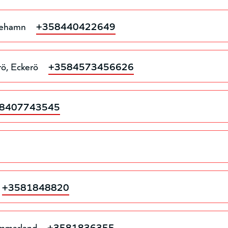
iehamn
+358440422649
rö
Eckerö
+3584573456626
8407743545
+3581848820
mmarland
+3581836355