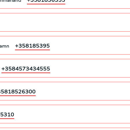
hamn
+358185395
+3584573434555
35818526300
85310