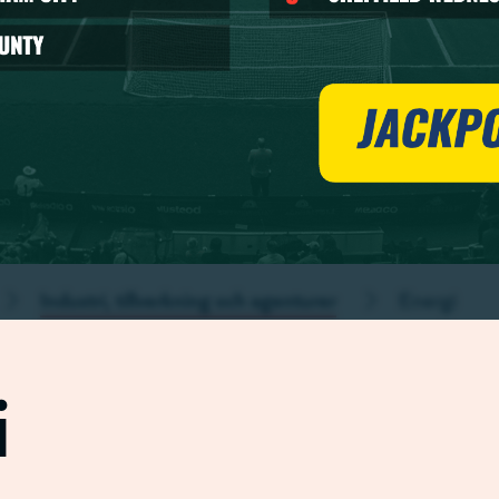
Industri, tillverkning och agenturer
Energi
i