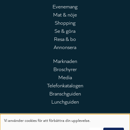
Evenemang
Mat & nöje
Huvudmeny
Shopping
Se & göra
Resa & bo
Annonsera
Marknaden
Broschyrer
Leaderboard
Media
Telefonkatalogen
Branschguiden
Lunchguiden
Vi använder cookies för att förbättra din upplevelse.