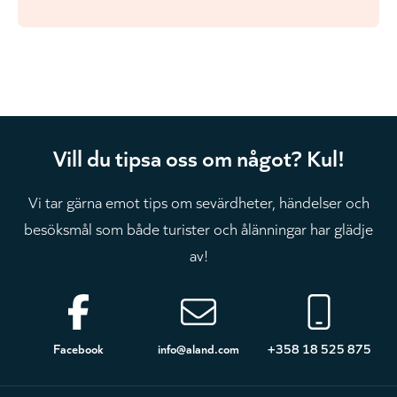
Vill du tipsa oss om något? Kul!
Vi tar gärna emot tips om sevärdheter, händelser och
besöksmål som både turister och ålänningar har glädje
av!
Sidfot
Facebook
info@aland.com
+358 18 525 875