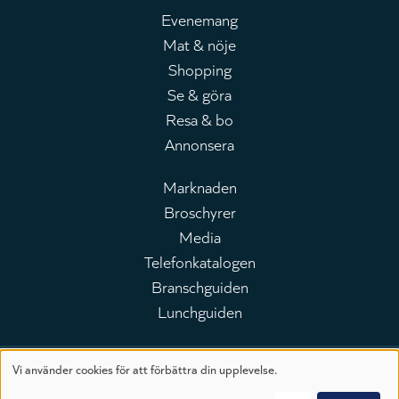
Evenemang
Mat & nöje
Huvudmeny
Shopping
Se & göra
Resa & bo
Annonsera
Marknaden
Broschyrer
Leaderboard
Media
Telefonkatalogen
Branschguiden
Lunchguiden
Vi använder cookies för att förbättra din upplevelse.