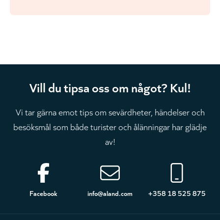
Vill du tipsa oss om något? Kul!
Vi tar gärna emot tips om sevärdheter, händelser och
besöksmål som både turister och ålänningar har glädje
av!
Sidfot
Facebook
info@aland.com
+358 18 525 875