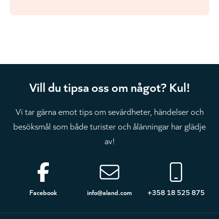
Vill du tipsa oss om något? Kul!
Vi tar gärna emot tips om sevärdheter, händelser och
besöksmål som både turister och ålänningar har glädje
av!
Sidfot
Facebook
info@aland.com
+358 18 525 875