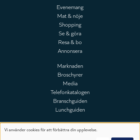
Evenemang
Mat & nöje
Huvudmeny
Shopping
Se & göra
Resa & bo
Annonsera
Marknaden
Broschyrer
Leaderboard
Media
Telefonkatalogen
Branschguiden
Lunchguiden
Vi använder cookies för att förbättra din upplevelse.