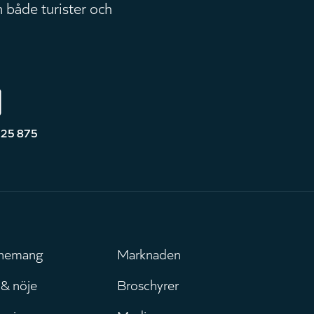
 både turister och
525 875
nemang
Marknaden
uvudmeny
Leaderboar
 & nöje
Broschyrer