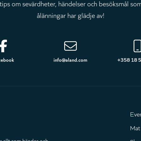
 tips om sevärdheter, händelser och besöksmål som
ålänningar har glädje av!
cebook
info@aland.com
+358 18 
Eve
H
Mat
r allt som händer och