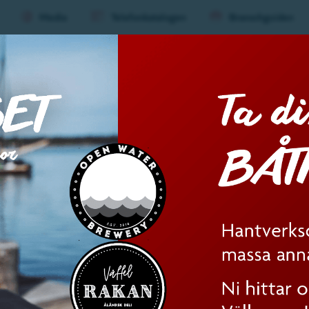
Media
Telefonkatalogen
Branschguiden
ard
Evenemang
Mat &
Huvu
(nivå
1)