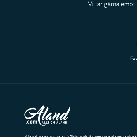
Vi tar gärna emot
Sidfot
Fa
Aland.com drivs av Vibb och är ett uppslagsverk fö