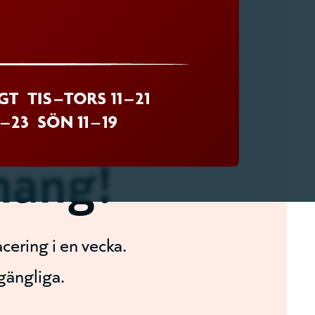
mang!
cering i en vecka.
lgängliga.