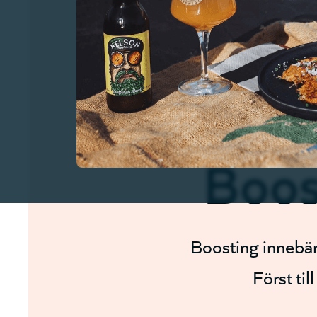
Boos
Boosting innebär 
Först til