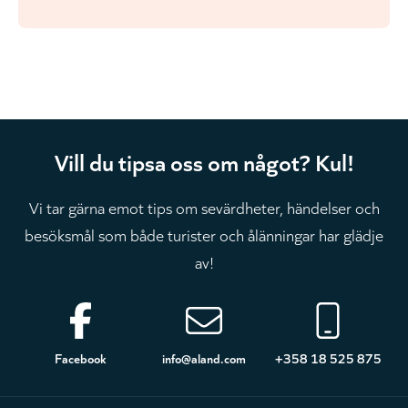
Vill du tipsa oss om något? Kul!
Vi tar gärna emot tips om sevärdheter, händelser och
besöksmål som både turister och ålänningar har glädje
av!
Sidfot
Facebook
info@aland.com
+358 18 525 875