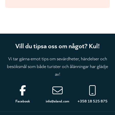
Vill du tipsa oss om något? Kul!
Vi tar gärna emot tips om sevärdheter, händelser och
besöksmål som både turister och ålänningar har glädje
av!
Sidfot
Facebook
info@aland.com
+358 18 525 875