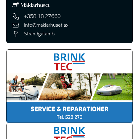
+358 18 27660
info@maklarhuset.ax
Strandgatan 6