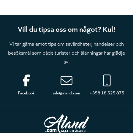
Vill du tipsa oss om något? Kul!
Vi tar gärna emot tips om sevärdheter, händelser och
besöksmål som både turister och ålänningar har glädje
av!
Sidfot
Facebook
info@aland.com
+358 18 525 875