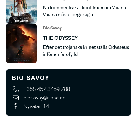
Nu kommer live actionfilmen om Vaiana.
Vaiana måste bege sig ut
Bio Savoy
THE ODYSSEY
Efter det trojanska kriget ställs Odysseus
inför en farofylld
+358 457 3459 788
bio.savoy@aland.net
Nygatan 14