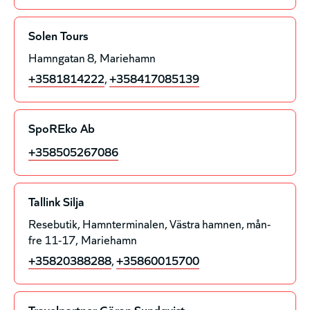
Solen Tours
Hamngatan 8
Mariehamn
+3581814222
,
+358417085139
SpoREko Ab
+358505267086
Tallink Silja
Resebutik, Hamnterminalen, Västra hamnen, mån-
fre 11-17
Mariehamn
+35820388288
,
+35860015700
Travelpartner Göran Sundqvist