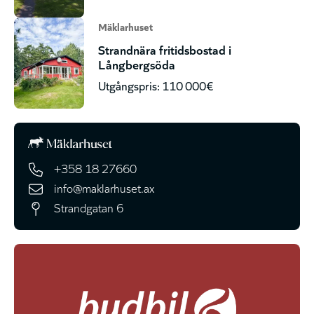
Mäklarhuset
Strandnära fritidsbostad i
Långbergsöda
Utgångspris: 110 000€
+358 18 27660
info@maklarhuset.ax
Strandgatan 6