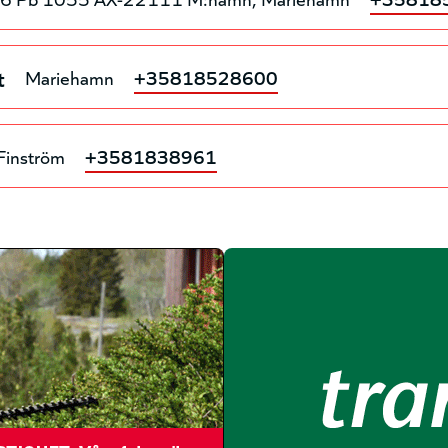
t
Mariehamn
+35818528600
Finström
+3581838961