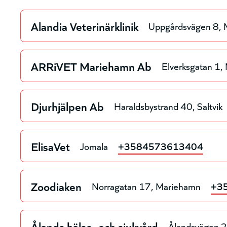
Alandia Veterinärklinik
Uppgårdsvägen 8
ARRiVET Mariehamn Ab
Elverksgatan 1
Djurhjälpen Ab
Haraldsbystrand 40
Saltvik
ElisaVet
Jomala
+3584573613404
Zoodiaken
Norragatan 17
Mariehamn
+3
Ålands hälso- och sjukvård
Ålandsvägen