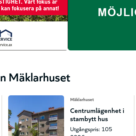
ån Mäklarhuset
Mäklarhuset
Centrumlägenhet i
stambytt hus
Utgångspris: 105