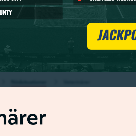
Nödsituationer
Veterinärer
närer