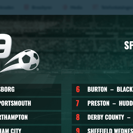
knaden
Broschyrer
Media
Telefonkataloge
aderboard
Evenemang
Mat &
Huvu
(nivå
1)