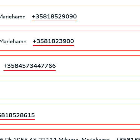
Mariehamn
+35818529090
Mariehamn
+3581823900
+3584573447766
5818528615
 26 Pb 1055 AX-22111 M:hamn
Mariehamn
+35818