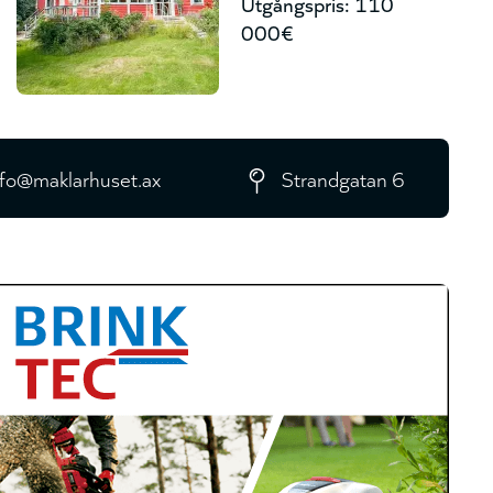
Utgångspris: 110
000€
nfo@maklarhuset.ax
Strandgatan 6