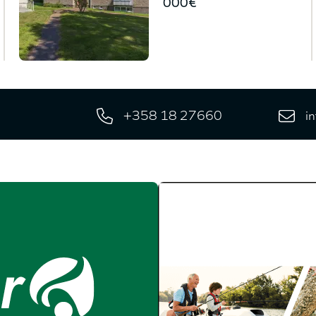
000€
+358 18 27660
i