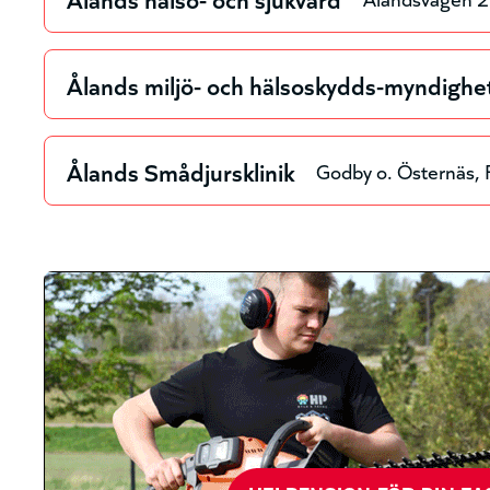
Ålands miljö- och hälsoskydds-myndighe
Ålands Smådjursklinik
Godby o. Östernäs