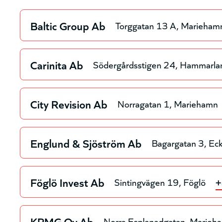
Baltic Group Ab
Torggatan 13 A
Marieham
Carinita Ab
Södergårdsstigen 24
Hammarla
City Revision Ab
Norragatan 1
Mariehamn
Englund & Sjöström Ab
Bagargatan 3
Ec
Föglö Invest Ab
Sintingvägen 19
Föglö
+
KPMG Oy Ab
Norra Esplanadgatan
Marieh