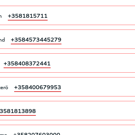
n
+3581815711
nd
+3584573445279
+358408372441
kerö
+358400679953
3581813898
amn
+358207603000