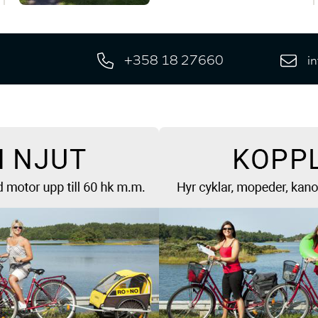
+358 18 27660
i