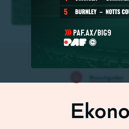
Branschguiden
Länkstig
Ekono