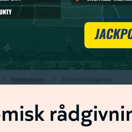
Nödsituationer
Ekonomisk rådgivning
misk rådgivni