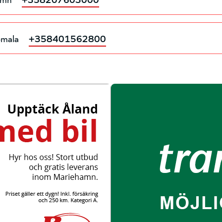
omala
+358401562800