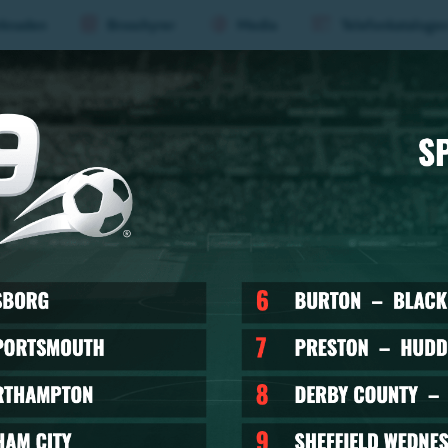
knaden
Broschyrer
Media
Telefonkataloge
aderboard
Evenemang
Mat &
Huvu
(nivå
1)