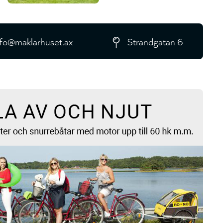
nfo@maklarhuset.ax
Strandgatan 6