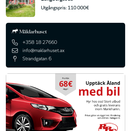
Utgångspris: 110 000€
+358 18 27660
info@maklarhuset.ax
Strandgatan 6