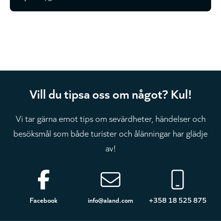
Vill du tipsa oss om något? Kul!
Vi tar gärna emot tips om sevärdheter, händelser och
besöksmål som både turister och ålänningar har glädje
av!
Sidfot
Facebook
info@aland.com
+358 18 525 875