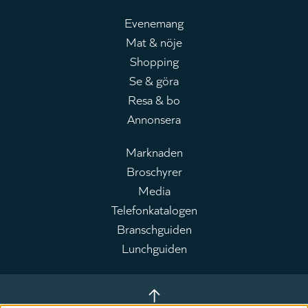
Evenemang
Mat & nöje
Huvudmeny
Shopping
Se & göra
Resa & bo
Annonsera
Marknaden
Broschyrer
Leaderboard
Media
Telefonkatalogen
Branschguiden
Lunchguiden