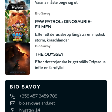
Vaiana måste bege sig ut
Bio Savoy
PAW PATROL: DINOSAURIE-
FILMEN
Efter att deras skepp fångats i en mystisk
storm, kraschlandar
Bio Savoy
THE ODYSSEY
Efter det trojanska kriget ställs Odysseus
inför en farofylld
+358 457 3459 788
bio.savoy@aland.net
Nygatan 14