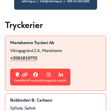
Tryckerier
Mariehamns Tryckeri Ab
Vikingagränd 2 A
Mariehamn
+3581819755
Karta
Webb
Facebook
Instagram
LinkedIn
Bokbinderi B. Carlsson
Syllöda
Saltvik