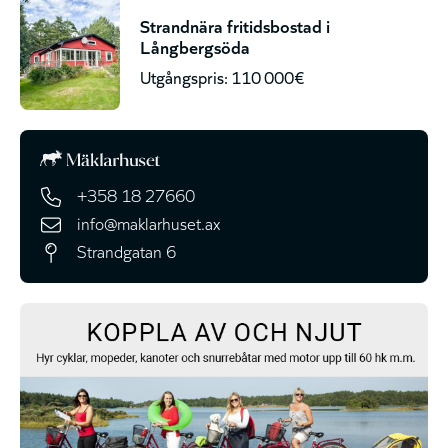
Strandnära fritidsbostad i
Långbergsöda
Utgångspris: 110 000€
+358 18 27660
info@maklarhuset.ax
Strandgatan 6