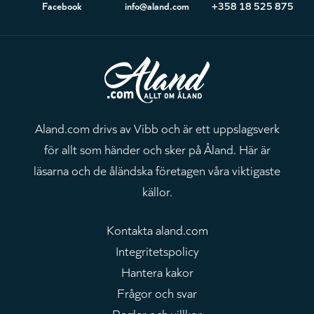
Sidfot
Facebook
info@aland.com
+358 18 525 875
Aland.com drivs av Vibb och är ett uppslagsverk
för allt som händer och sker på Åland. Här är
läsarna och de åländska företagen våra viktigaste
källor.
Kontakta aland.com
Integritetspolicy
Hantera kakor
Frågor och svar
Regler och villkor