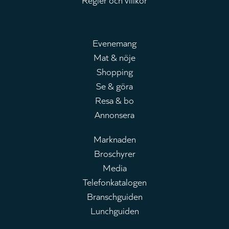
Evenemang
Mat & nöje
Huvudmeny
Shopping
Se & göra
Resa & bo
Annonsera
Marknaden
Broschyrer
Leaderboard
Media
Telefonkatalogen
Branschguiden
Lunchguiden