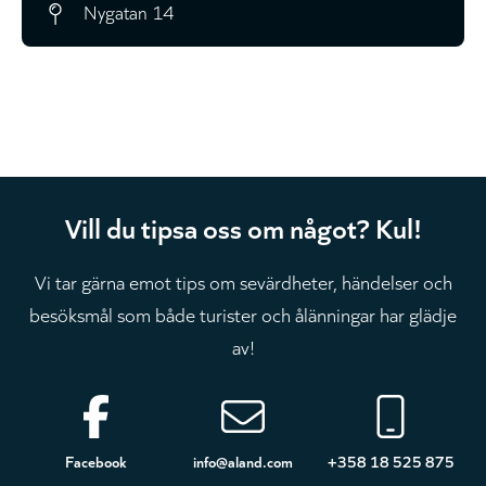
Nygatan 14
Vill du tipsa oss om något? Kul!
Vi tar gärna emot tips om sevärdheter, händelser och
besöksmål som både turister och ålänningar har glädje
av!
Sidfot
Facebook
info@aland.com
+358 18 525 875