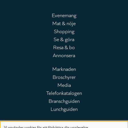
Evenemang
Mat & nöje
Huvudmeny
Shopping
Se & göra
Resa & bo
Annonsera
Marknaden
Broschyrer
Leaderboard
Media
Telefonkatalogen
Branschguiden
Lunchguiden
Vi använder cookies för att förbättra din upplevelse.