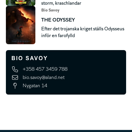
storm, kraschlandar
Bio Savoy
THE ODYSSEY
Efter det trojanska kriget ställs Odysseus
inför en farofylld
+358 457 3459 788
bio.savoy@aland.net
Nygatan 14