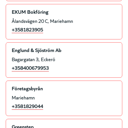
EKUM Bokföring
Ålandsvägen 20 C
Mariehamn
+3581823905
Englund & Sjöström Ab
Bagargatan 3
Eckerö
+358400679953
Företagsbyrån
Mariehamn
+3581829044
Greenstep