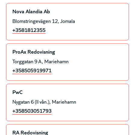
Nova Alandia Ab
Blomstringevägen 12
Jomala
+3581812355
ProAx Redovisning
Torggatan 9 A
Mariehamn
+358505919971
PwC
Nygatan 6 (II vån.)
Mariehamn
+358503051793
RA Redovisning