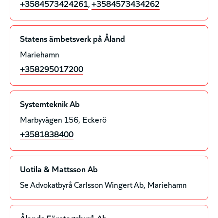
+3584573424261
,
+3584573434262
Statens ämbetsverk på Åland
Mariehamn
+358295017200
Systemteknik Ab
Marbyvägen 156
Eckerö
+3581838400
Uotila & Mattsson Ab
Se Advokatbyrå Carlsson Wingert Ab
Mariehamn
Ålands Företagsbyrå Ab