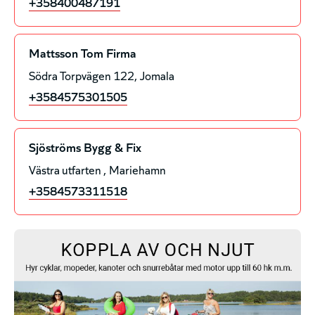
+358400487191
Mattsson Tom Firma
Södra Torpvägen 122
Jomala
+3584575301505
Sjöströms Bygg & Fix
Västra utfarten
Mariehamn
+3584573311518