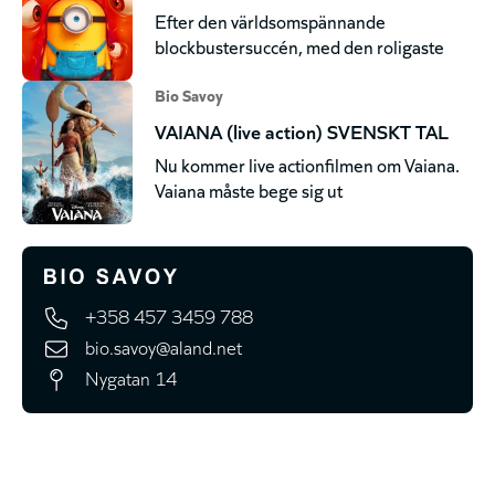
Efter den världsomspännande
blockbustersuccén, med den roligaste
Bio Savoy
VAIANA (live action) SVENSKT TAL
Nu kommer live actionfilmen om Vaiana.
Vaiana måste bege sig ut
+358 457 3459 788
bio.savoy@aland.net
Nygatan 14