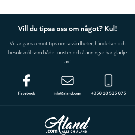
Vill du tipsa oss om något? Kul!
Vi tar gärna emot tips om sevärdheter, händelser och
besöksmål som både turister och ålänningar har glädje
av!
Sidfot
Facebook
info@aland.com
+358 18 525 875