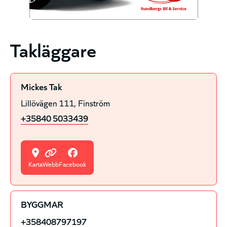
Takläggare
Mickes Tak
Lillövägen 111
Finström
+35840 5033439
Karta
Webb
Facebook
BYGGMAR
+358408797197