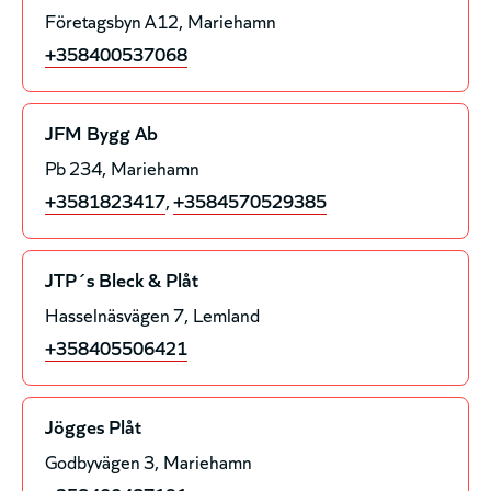
Företagsbyn A12
Mariehamn
+358400537068
JFM Bygg Ab
Pb 234
Mariehamn
+3581823417
,
+3584570529385
JTP´s Bleck & Plåt
Hasselnäsvägen 7
Lemland
+358405506421
Jögges Plåt
Godbyvägen 3
Mariehamn